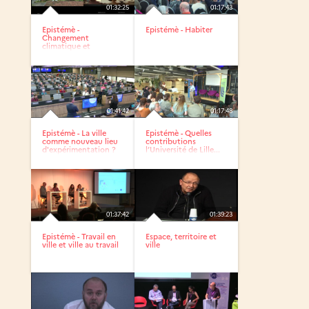
01:32:25
01:17:43
Epistémè -
Epistémè - Habiter
Changement
climatique et
transitions
écologiques
01:41:42
01:17:48
Epistémè - La ville
Epistémè - Quelles
comme nouveau lieu
contributions
d'expérimentation ?
l’Université de Lille...
01:37:42
01:39:23
Epistémè - Travail en
Espace, territoire et
ville et ville au travail
ville