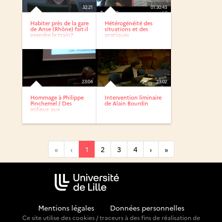
32:21
01:30:43
Habiter près de la gare
Hétérogénéité des
de Anse (Rhône) fait-il
situations et des
prendre le train?
pratiques
23:04
23:02
Hommage à Philippe
Intervention liminaire
Pinchemel / Des
de Alain Bourdin
milieux aux
territoires...
«
‹
1
2
3
4
›
»
Mentions légales
-
Données personnelles
Ce site utilise des cookies / traceurs à des fins de réalisation de