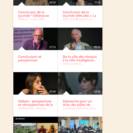
34:10
11:13
Conclusion de la
Conclusion de la
journée " Villeneuve
Journée d’études « La
d’Ascq : une ville...
ville intelligente au...
27:13
35:12
Conclusions et
De la ville des réseaux
perspectives
à la ville intelligente :
vrais enjeux...
41:44
33:10
Débats : perspectives
Démarche pour un
et rétrospectives de la
atlas des pôles de
recherche urbaine
correspondances bus
dans...