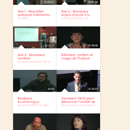
02:35:27
01:05:58
Axe 1 - Nouvelles
Axe 2 - Nouveaux
pratiques habitantes :
enjeux d’accès à la
quelles...
consommation et
aux...
02:18:59
01:48:46
Axe 3 - Nouveaux
Bâtiment, confort et
modèles
usages de l’habitat
d’aménagement de la
proximité
43:59
01:28:47
Bordeaux
Comment l’ACV peut
Euratlantique :
démontrer l’intérêt de
quartier TGV et ville
l’économie circulaire ?
lente