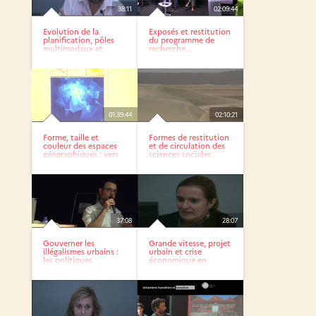
38:11
02:09:44
Evolution de la
Exposés et restitution
planification, pôles
du programme de
multimodaux et
recherche...
formes...
01:39:44
02:10:21
Forme, taille et
Formes de restitution
couleur des espaces
et de circulation des
géographiques : vers
sciences sociales
un...
37:08
28:07
Gouverner les
Grande vitesse, projet
illégalismes urbains :
urbain et crise
les politiques
économique en
publiques...
Espagne :...