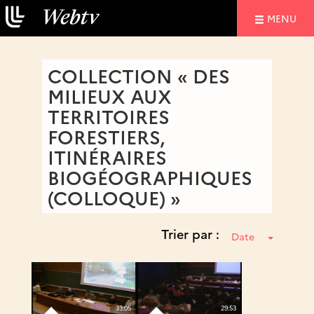
NAVIGATIO
MENU
COLLECTION « DES
MILIEUX AUX
TERRITOIRES
FORESTIERS,
ITINÉRAIRES
BIOGÉOGRAPHIQUES
(COLLOQUE) »
Trier par :
Date
33:05
29:53