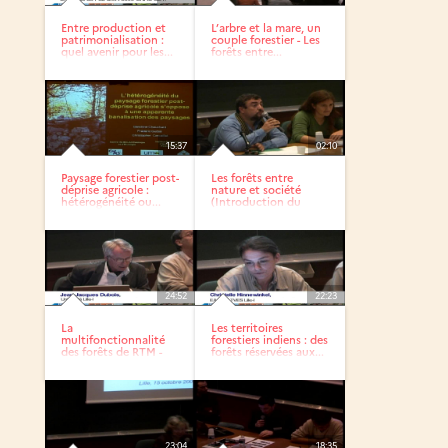
Entre production et
L’arbre et la mare, un
patrimonialisation :
couple forestier - Les
quel avenir pour les...
forêts entre...
15:37
02:10
Paysage forestier post-
Les forêts entre
déprise agricole :
nature et société
hétérogénéité ou...
(Introduction du
thème)
24:52
22:23
La
Les territoires
multifonctionnalité
forestiers indiens : des
des forêts de RTM -
forêts réservées aux...
Territoires...
23:04
18:35