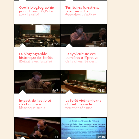
Quelle biogéographie
Territoires forestiers,
pour demain ? (Débat
territoires des
avec la salle)
forestiers ? (Débat...
35:48
17:51
La biogéographie
La sylviculture des
historique des forêts
Lumières à l’épreuve
(Débat avec la salle)
de la diversité des...
17:47
16:53
Impact de l’activité
La forêt vietnamienne
charbonnière
durant un siècle
historique sur la
tourmenté : une...
végétation...
15:34
24:16