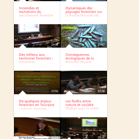
Incendies et
Dynamiques des
mutations du
paysages forestiers sur
peuplement forestier
la frange littorale de...
dans les forêts...
24:06
21:07
Des milieux aux
Conséquences
territoires forestiers :
écologiques de la
itinéraires...
Première Guerre
mondiale dans...
23:50
47:08
De quelques enjeux
Les forêts entre
forestiers en Touraine
nature et société
: nature, paysage,...
(Débat avec la salle)
22:53
20:45