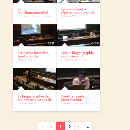
La
Le plan « forêt »
multifonctionnalité
régional pour le Nord-
en crise : l’exemple de
Pas-de-Calais /...
la politique...
05:59
04:29
Territoires forestiers,
Quelle biogéographie
territoires des
pour demain ?
forestiers ?...
(Introduction du
thème)
22:07
17:47
La biogéographie des
Forêts et santé :
biologistes : 20 ans de
identification
recherche /...
d’indicateurs spatiaux
de...
«
‹
1
2
›
»