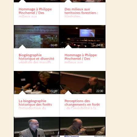
Hommage à Philippe
Des milieux aux
Pinchemel / Des
territoires forestiers :
milieux aux
itinéraires...
territoires...
14:49
04:31
Biogéographie
Hommage à Philppe
historique et diversité
Pinchemel / Des
végétale des massifs...
milieux aux
territoires...
02:00
22:30
La biogéographie
Perceptions des
historique des forêts
changements en forêt
(Introduction du
: de l’invisibilité à la...
thème)
18:07
23:14