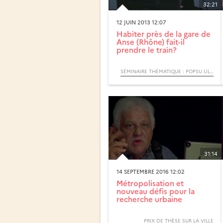
32:21
12 JUIN 2013 12:07
Habiter près de la gare de
Anse (Rhône) fait-il
prendre le train?
SÉMINAIRE THÉMATIQUE : POPSU LILLE. LES GARES, PÔLES D’ÉCHANGES ET LEURS QUARTIERS
31:14
14 SEPTEMBRE 2016 12:02
Métropolisation et
nouveau défis pour la
recherche urbaine
PRIX DE THÈSE SUR LA VILLE