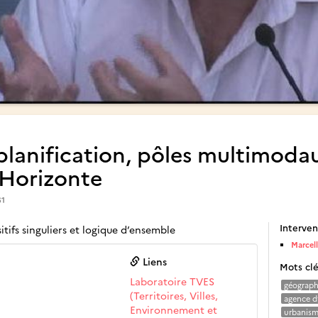
 planification, pôles multimoda
 Horizonte
61
Interven
tifs singuliers et logique d’ensemble
Marcel
Liens
Mots cl
Laboratoire TVES
géograph
(Territoires, Villes,
agence d
Environnement et
urbanis