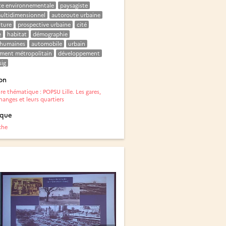
te environnementale
paysagiste
ultidimensionnel
autoroute urbaine
iture
prospective urbaine
cité
e
habitat
démographie
 humaines
automobile
urbain
ment métropolitain
développement
sig
on
e thématique : POPSU Lille. Les gares,
hanges et leurs quartiers
ique
che