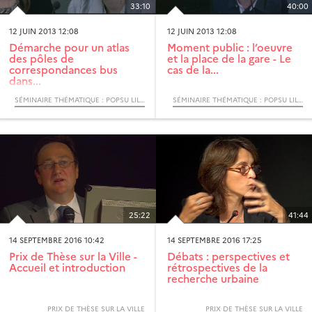
33:10
40:00
12 JUIN 2013 12:08
12 JUIN 2013 12:08
Démarche pour un atlas
Moment public : l’oeuvre
des pôles de
et la place de la gare - Le
correspondances bus
cas de la...
dans...
SÉMINAIRE THÉMATIQUE : POPSU LILLE. LES GARES, PÔLES D’ÉCHANGES ET LEURS QUARTIERS
SÉMINAIRE THÉMATIQUE : POPSU LILLE. LES GARES, PÔLES D’ÉCHANGES ET LEURS QUARTIERS
25:22
41:44
14 SEPTEMBRE 2016 10:42
14 SEPTEMBRE 2016 17:25
Prix de Thèse sur la Ville -
Débats : perspectives et
Accueil et introduction
rétrospectives de la
recherche urbaine
PRIX DE THÈSE SUR LA VILLE
PRIX DE THÈSE SUR LA VILLE