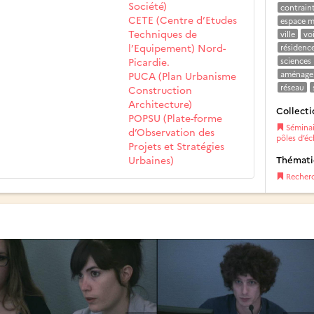
Société)
contrain
CETE (Centre d’Etudes
espace m
Techniques de
ville
vo
l’Equipement) Nord-
résidenc
Picardie.
sciences
PUCA (Plan Urbanisme
aménage
réseau
Construction
Architecture)
Collecti
POPSU (Plate-forme
Séminair
d’Observation des
pôles d’éc
Projets et Stratégies
Urbaines)
Thémat
Recher