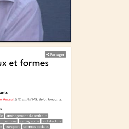
Partager
ux et formes
ants
lo Amaral
BHTrans/UFMG, Belo Horizonte.
és
ie
aménagement du territoire
’urbanisme
cartographie
architecture
me
transport
sciences sociales