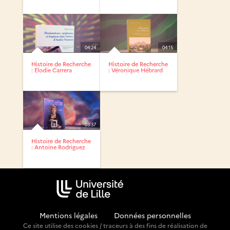
04:24
04:15
Histoire de Recherche
Histoire de Recherche
: Elodie Carrera
: Véronique Hébrard
03:37
Histoire de Recherche
: Antoine Rodriguez
Mentions légales
-
Données personnelles
Ce site utilise des cookies / traceurs à des fins de réalisation de