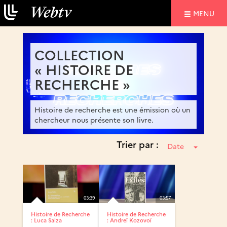
NAVIGATIO
MENU
COLLECTION
« HISTOIRE DE
RECHERCHE »
Histoire de recherche est une émission où un
chercheur nous présente son livre.
Trier par :
Date
03:39
03:57
Histoire de Recherche
Histoire de Recherche
: Luca Salza
: Andreï Kozovoï