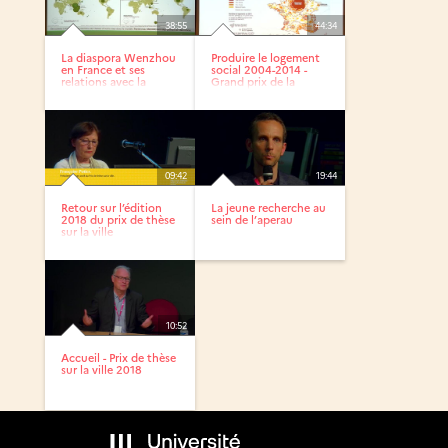
38:55
44:34
La diaspora Wenzhou
Produire le logement
en France et ses
social 2004-2014 -
relations avec la
Grand prix de la
Chine -...
thèse...
09:42
19:44
Retour sur l’édition
La jeune recherche au
2018 du prix de thèse
sein de l’aperau
sur la ville
10:52
Accueil - Prix de thèse
sur la ville 2018