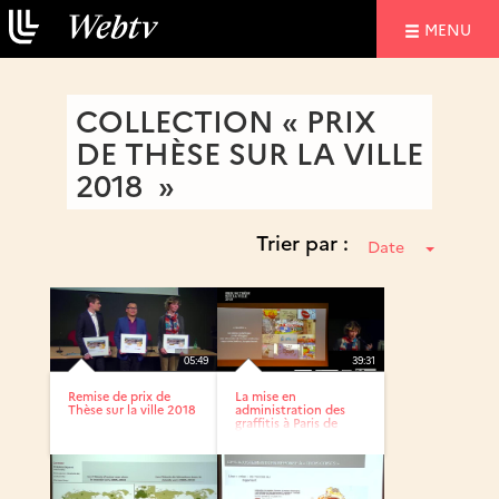
NAVIGATIO
MENU
COLLECTION « PRIX
DE THÈSE SUR LA VILLE
2018 »
Trier par :
Date
05:49
39:31
Remise de prix de
La mise en
Thèse sur la ville 2018
administration des
graffitis à Paris de
1977 à 2017...