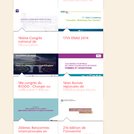
Recherche dans les
IUT - CNRIUT...
16ème Congrès
17th ENAS 2014
national de
l’Association
Française de Science...
18e congrès du
1ères Assises
RIODD - Changer ou
régionales de
s’effondrer ? Penser
l’Addictologie Hauts-
les...
de-France «...
20èmes Rencontres
21e édition de
internationales en
l’Université