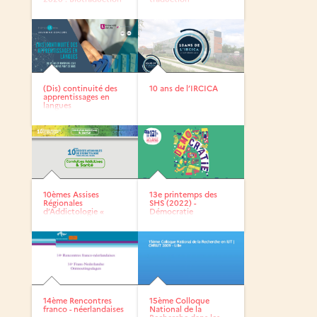
et...
automatique ?
(Dis) continuité des
10 ans de l’IRCICA
apprentissages en
langues
10èmes Assises
13e printemps des
Régionales
SHS (2022) -
d’Addictologie «
Démocratie
Conduites...
14ème Rencontres
15ème Colloque
franco - néerlandaises
National de la