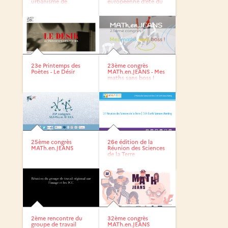
urbanisme de
européenne d’été du
l’APERAU
Réseau OFFRES...
23e Printemps des
23ème congrès
Poètes - Le Désir
MATh.en.JEANS - Mes
maths sans boss !
25ème congrès
26e édition de la
MATh.en.JEANS
Réunion des Sciences
de la Terre
2ème rencontre du
32ème congrès
groupe de travail
MATh.en.JEANS