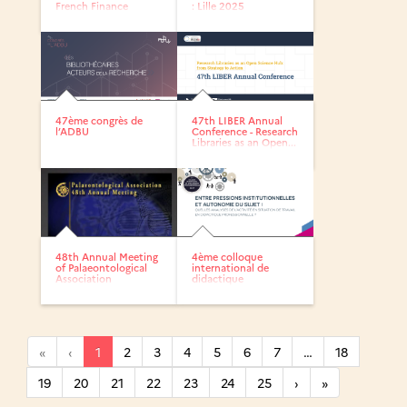
French Finance
: Lille 2025
Association
47ème congrès de
47th LIBER Annual
l’ADBU
Conference - Research
Libraries as an Open...
48th Annual Meeting
4ème colloque
of Palaeontological
international de
Association
didactique
professionnelle
«
‹
1
2
3
4
5
6
7
…
18
19
20
21
22
23
24
25
›
»