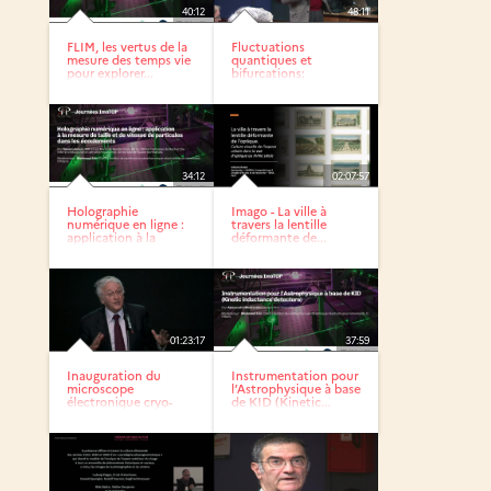
40:12
48:11
FLIM, les vertus de la
Fluctuations
mesure des temps vie
quantiques et
pour explorer...
bifurcations:
l’exemple des...
34:12
02:07:57
Holographie
Imago - La ville à
numérique en ligne :
travers la lentille
application à la
déformante de...
mesure de...
01:23:17
37:59
Inauguration du
Instrumentation pour
microscope
l’Astrophysique à base
électronique cryo-
de KID (Kinetic...
analytique du Bio...