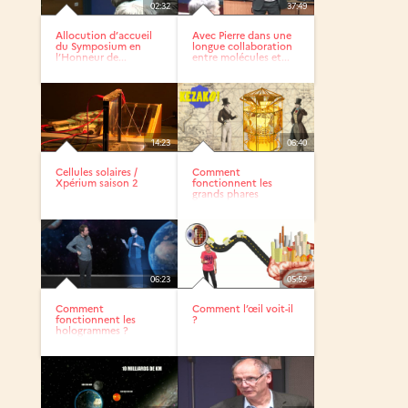
02:32
37:49
Allocution d’accueil
Avec Pierre dans une
du Symposium en
longue collaboration
l’Honneur de...
entre molécules et...
14:23
06:40
Cellules solaires /
Comment
Xpérium saison 2
fonctionnent les
grands phares
maritimes ?
06:23
05:52
Comment
Comment l’œil voit-il
fonctionnent les
?
hologrammes ?