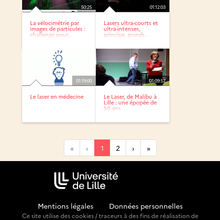
50:25
01:12:03
La vélocimétrie par
Lasers ultra-courts et
images de particules :
ultra-intenses,
challenge pour...
principe, grands...
01:19:00
01:09:57
Le laser en médecine
Le Laser, de Malibu à
Lille : une épopée de
50 ans
«
‹
1
2
›
»
Mentions légales
-
Données personnelles
Ce site utilise des cookies / traceurs à des fins de réalisation de