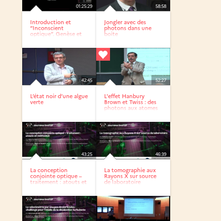
01:25:29
58:58
Introduction et
Jongler avec des
“Inconscient
photons dans une
optique”. Genèse et
boite
actualité...
42:45
52:27
L’état noir d’une algue
L'effet Hanbury
verte
Brown et Twiss : des
photons aux atomes
par...
43:25
46:39
La conception
La tomographie aux
conjointe optique –
Rayons X sur source
traitement : atouts et
de laboratoire
méthodes