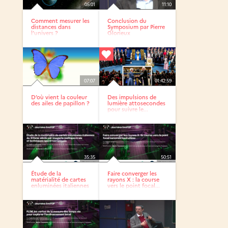
05:01
11:10
Comment mesurer les
Conclusion du
distances dans
Symposium par Pierre
l’univers ?
Glorieux
07:07
01:42:59
D’où vient la couleur
Des impulsions de
des ailes de papillon ?
lumière attosecondes
pour suivre le...
35:35
50:51
Étude de la
Faire converger les
matérialité de cartes
rayons X : la course
enluminées italiennes
vers le point focal...
du...