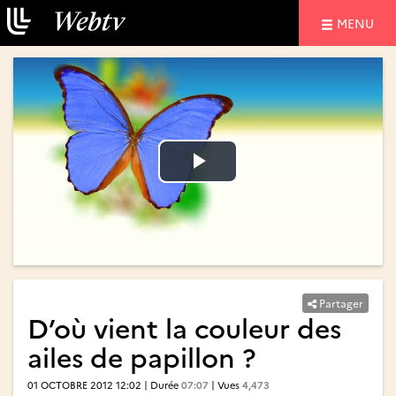
NAVIGATIO
MENU
Lire
Lire
la
la
vidéo
vidéo
Partager
D’où vient la couleur des
ailes de papillon ?
01 OCTOBRE 2012 12:02 | Durée
07:07
| Vues
4,473