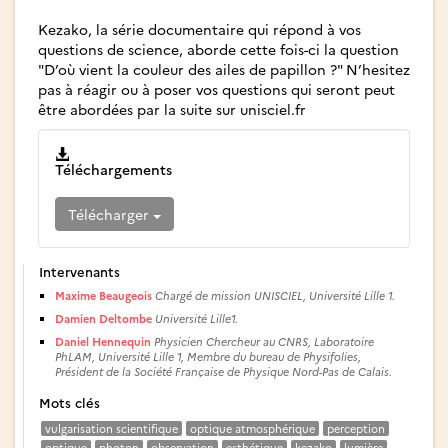
Kezako, la série documentaire qui répond à vos
questions de science, aborde cette fois-ci la question
"D’où vient la couleur des ailes de papillon ?" N’hesitez
pas à réagir ou à poser vos questions qui seront peut
être abordées par la suite sur unisciel.fr
Téléchargements
Télécharger
Intervenants
Maxime Beaugeois
Chargé de mission UNISCIEL, Université Lille 1.
Damien Deltombe
Université Lille1.
Daniel Hennequin
Physicien Chercheur au CNRS, Laboratoire
PhLAM, Université Lille 1, Membre du bureau de Physifolies,
Président de la Société Française de Physique Nord-Pas de Calais.
Mots clés
vulgarisation scientifique
optique atmosphérique
perception
optique
photon
observation
esthétique
kezako
lumière