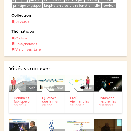
principe physique
biophotonie cellulaire fonctionnelle
couleur
Collection
KEZAKO
Thématique
Culture
Enseignement
Vie Universitaire
Vidéos connexes
04:30
06:07
04:36
05:01
Comment
Qu’est-ce
D’où
Comment
fabrique-t-
que le mur
viennent les
mesurer les
on de la
du son ?
saisons ?
distances
neige de
dans
culture ?
l’univers ?