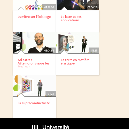
01:26:36
01:04:26
Lumière sur l’éclairage
Le laser et ses
applications
01:04:55
51:21
Ad astra !
La terre en matière
Atteindrons-nous les
élastique
étoiles ?
51:22
La supraconductivité