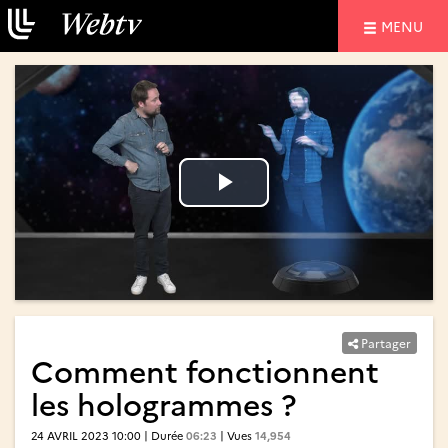
NAVIGATIO
MENU
Lire
Lire
la
la
vidéo
vidéo
Partager
Comment fonctionnent
les hologrammes ?
24 AVRIL 2023 10:00 | Durée
06:23
| Vues
14,954