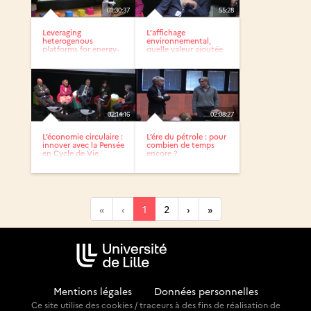
01:30:37
55:28
Leveraging
L’affichage
heterogenous
environnemental,
platforms for energy-
quelle valeur ajoutée
efficient computing
pour les...
02:14:16
02:08:27
L’économie circulaire :
L’ére du pétrole : pour
innover avec la Pensée
combien de temps
en Cycle de Vie
encore ?
«
‹
1
2
›
»
Mentions légales
-
Données personnelles
Ce site utilise des cookies / traceurs à des fins de réalisation de