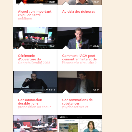
01:18:04
01:09:34
Alcool : un important
Au-delà des richesses
enjeu de santé
publique
08:48
01:28:47
Cérémonie
Comment l’ACV peut
d’ouverture du
démontrer l’intérêt de
Congrès [avniR] 2018
l’économie circulaire ?
01:52:16
33:51
Consommation
Consommations de
durable : une
substances
proposition au coeur
psychoactives et
des enjeux...
travail : ce que...