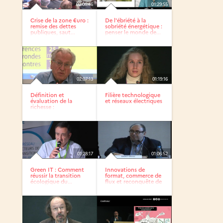
02:06:46
01:29:55
Crise de la zone €uro :
De l'ébriété à la
remise des dettes
sobriété énergétique :
publiques, saut...
penser le monde de...
02:07:13
01:19:16
Définition et
Filière technologique
évaluation de la
et réseaux électriques
richesse :
controverses / Table...
01:28:17
01:06:52
Green IT : Comment
Innovations de
réussir la transition
format, commerce de
écologique du...
flux et reconquête de
la...