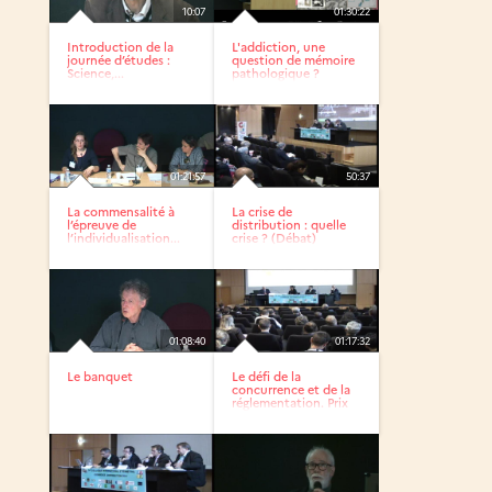
10:07
01:30:22
Introduction de la
L'addiction, une
journée d’études :
question de mémoire
Science,...
pathologique ?
01:21:57
50:37
La commensalité à
La crise de
l’épreuve de
distribution : quelle
l’individualisation...
crise ? (Débat)
01:08:40
01:17:32
Le banquet
Le défi de la
concurrence et de la
réglementation. Prix
et...