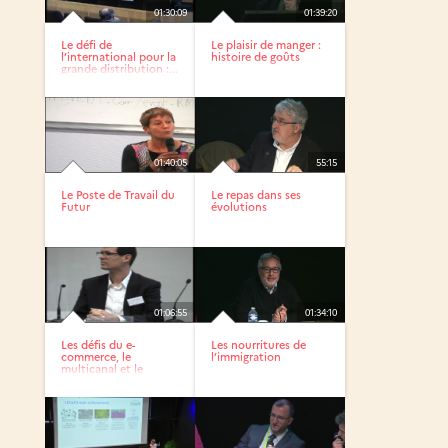
01:30:09
01:39:20
Le défi de
Le plaisir de manger :
l’international pour la
histoire de goûts
grande distribution :...
01:40:05
55:15
Le Poste de Travail du
Le repas dans ses
Futur
évolutions
01:06:55
01:34:10
Les défis du e-
Les nourritures de
commerce, le
l’immigration
multicanal et le
commerce...