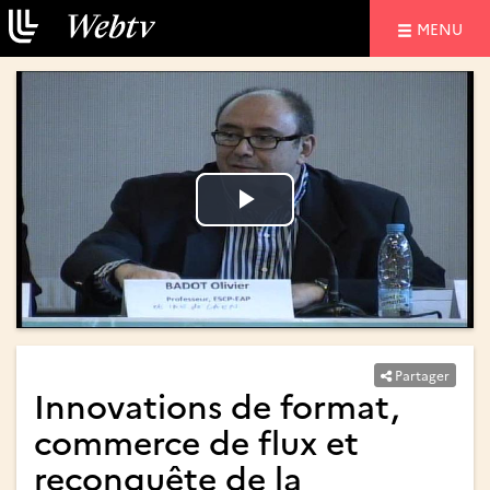
NAVIGATIO
MENU
Lire
Lire
la
la
vidéo
vidéo
Partager
Innovations de format,
commerce de flux et
reconquête de la