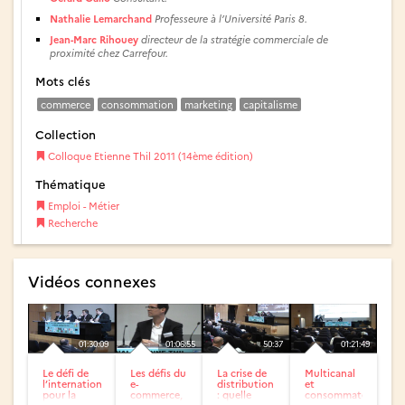
Nathalie Lemarchand
Professeure à l’Université Paris 8.
Jean-­Marc Rihouey
directeur de la stratégie commerciale de
proximité chez Carrefour.
Mots clés
commerce
consommation
marketing
capitalisme
Collection
Colloque Etienne Thil 2011 (14ème édition)
Thématique
Emploi - Métier
Recherche
Vidéos connexes
01:30:09
01:06:55
50:37
01:21:49
Le défi de
Les défis du
La crise de
Multicanal
l’international
e-
distribution
et
pour la
commerce,
: quelle
consommateurs