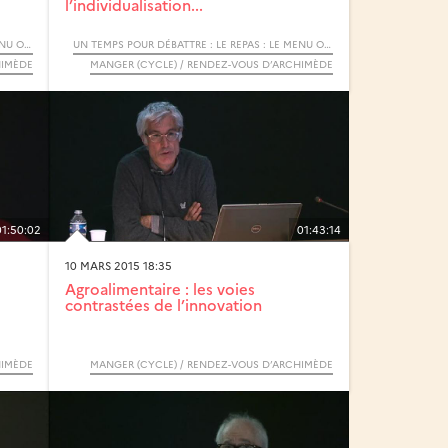
l’individualisation...
UN TEMPS POUR DÉBATTRE : LE REPAS : LE MENU OU LA CARTE / RENDEZ VOUS D’ARCHIMÈDE CYCLE "MANGER"
UN TEMPS POUR DÉBATTRE : LE REPAS : LE MENU OU LA CARTE / RENDEZ VOUS D’ARCHIMÈDE CYCLE "MANGER"
HIMÈDE
MANGER (CYCLE) / RENDEZ-VOUS D’ARCHIMÈDE
01:50:02
01:43:14
10 MARS 2015 18:35
Agroalimentaire : les voies
contrastées de l’innovation
HIMÈDE
MANGER (CYCLE) / RENDEZ-VOUS D’ARCHIMÈDE