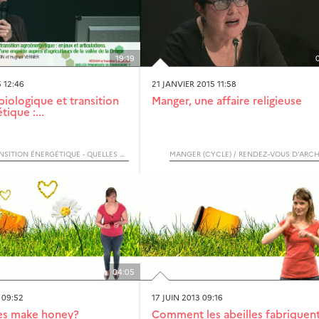
19:19
 12:46
21 JANVIER 2015 11:58
biologique et transition
Manger, une affaire religieuse
tique :...
RÉUSSIR LA TRANSITION ÉNERGÉTIQUE - QUELLES DYNAMIQUES DE CHANGEMENT ? / COLLOQUE
MANGER (CYCLE) / RENDEZ-VOUS D’ARC
04:05
 09:52
17 JUIN 2013 09:16
s make honey?
Comment les abeilles fabriquent