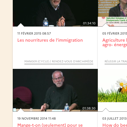
01:34:10
11 FÉVRIER 2015 08:57
05 FÉVRIER 2015
Les nourritures de l’immigration
Agriculture 
agro- énergé
MANGER (CYCLE) / RENDEZ-VOUS D’ARCHIMÈDE
01:38:30
19 NOVEMBRE 2014 11:48
03 JUILLET 2013
Mange-t-on (seulement) pour se
How do bee