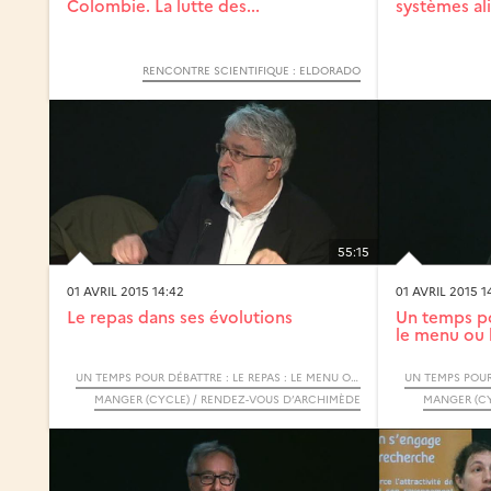
Colombie. La lutte des...
systèmes al
RENCONTRE SCIENTIFIQUE : ELDORADO
55:15
01 AVRIL 2015 14:42
01 AVRIL 2015 1
Le repas dans ses évolutions
Un temps po
le menu ou la
UN TEMPS POUR DÉBATTRE : LE REPAS : LE MENU OU LA CARTE / RENDEZ VOUS D’ARCHIMÈDE CYCLE "MANGER"
MANGER (CYCLE) / RENDEZ-VOUS D’ARCHIMÈDE
MANGER (CY