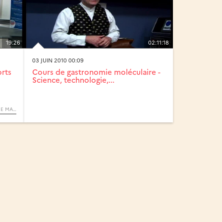
19:26
02:11:18
03 JUIN 2010 00:09
orts
Cours de gastronomie moléculaire -
Science, technologie,...
UN OUTIL D’ANALYSE UNIQUE : LA RÉSONANCE MAGNÉTIQUE NUCLÉAIRE - SCIENCES ET TECHNOLOGIES (CYCLE) / ZOOM