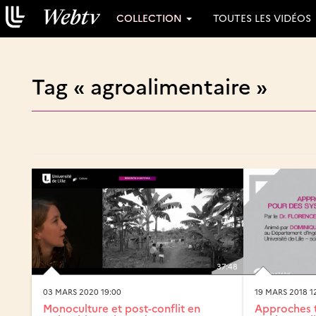
COLLECTION
TOUTES LES VIDÉOS
Tag « agroalimentaire »
37:48
03 MARS 2020 19:00
19 MARS 2018 1
Monoculture et post-conflit en
Approches t