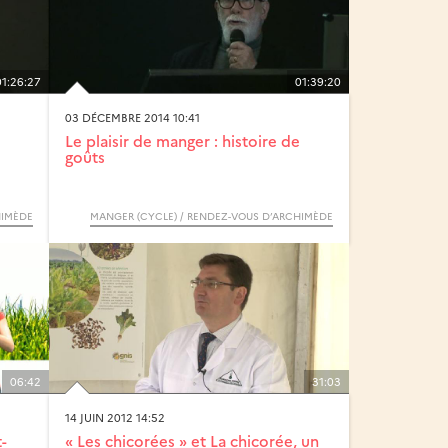
01:26:27
01:39:20
03 DÉCEMBRE 2014 10:41
Le plaisir de manger : histoire de
goûts
HIMÈDE
MANGER (CYCLE) / RENDEZ-VOUS D’ARCHIMÈDE
06:42
31:03
14 JUIN 2012 14:52
-
« Les chicorées » et La chicorée, un