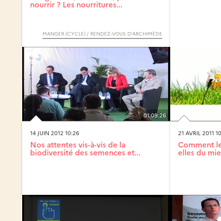
nourrir ? Les nourritures...
MANGER (CYCLE) / RENDEZ-VOUS D’ARCHIMÈDE
01:09:26
14 JUIN 2012 10:26
21 AVRIL 2011 1
Nos attentes vis-à-vis de la
Comment les
biodiversité des semences et...
elles du mie