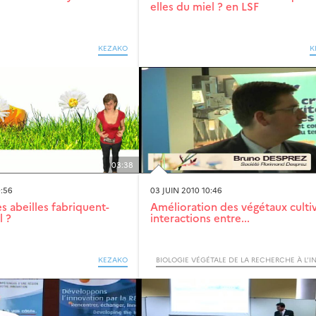
elles du miel ? en LSF
KEZAKO
K
03:38
0:56
03 JUIN 2010 10:46
 abeilles fabriquent-
Amélioration des végétaux cultiv
l ?
interactions entre...
KEZAKO