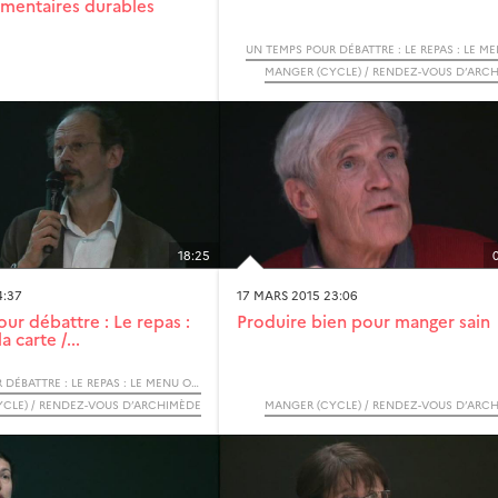
imentaires durables
MANGER (CYCLE) / RENDEZ-VOUS D’ARC
18:25
4:37
17 MARS 2015 23:06
ur débattre : Le repas :
Produire bien pour manger sain
 carte /...
UN TEMPS POUR DÉBATTRE : LE REPAS : LE MENU OU LA CARTE / RENDEZ VOUS D’ARCHIMÈDE CYCLE "MANGER"
CLE) / RENDEZ-VOUS D’ARCHIMÈDE
MANGER (CYCLE) / RENDEZ-VOUS D’ARC