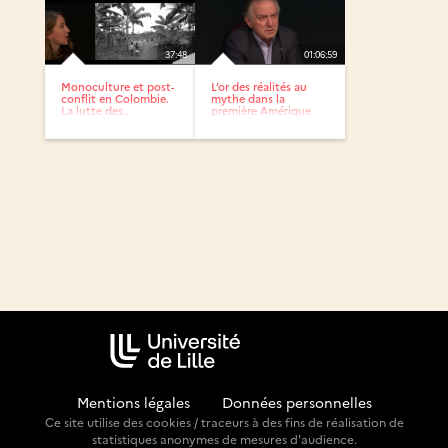
37:48
01:06:59
Monoculture et post-
L’or des réalités au
conflit en Colombie.
mythe dans la
La lutte des...
première Amérique
coloniale
Mentions légales
-
Données personnelles
Ce site utilise des cookies / traceurs à des fins de réalisation de
statistiques anonymes de mesures d'audience.