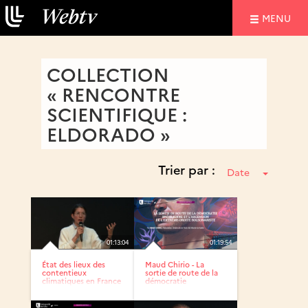
NAVIGATIO
MENU
COLLECTION
« RENCONTRE
SCIENTIFIQUE :
ELDORADO »
Trier par :
Date
01:13:04
01:19:54
État des lieux des
Maud Chirio - La
contentieux
sortie de route de la
climatiques en France
démocratie
:...
brésilienne...