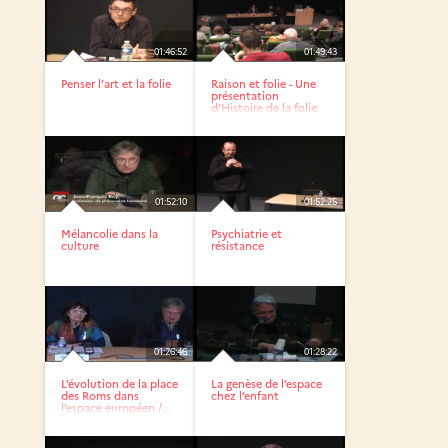
01:46:52
01:49:43
Penser l’art et la folie
Raison et folie - Une
présentation
d’Histoire de la folie
de...
01:52:10
01:52:25
Mélancolie dans la
Psychiatrie et
culture
résistance
01:26:46
01:28:22
L’évolution de la place
La genèse de l’espace
des Roms dans
chez l’enfant
l’espace européen /...