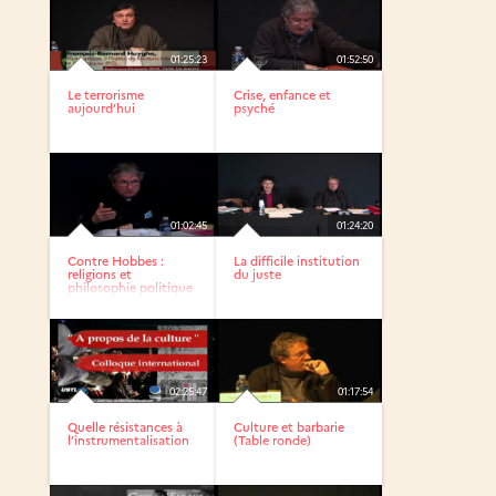
01:25:23
01:52:50
Le terrorisme
Crise, enfance et
aujourd’hui
psyché
01:02:45
01:24:20
Contre Hobbes :
La difficile institution
religions et
du juste
philosophie politique
/ Journée...
02:25:47
01:17:54
Quelle résistances à
Culture et barbarie
l’instrumentalisation
(Table ronde)