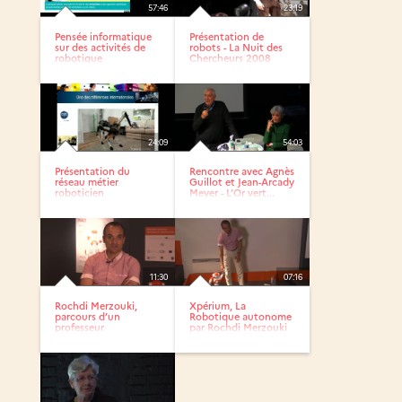
57:46
23:19
Pensée informatique
Présentation de
sur des activités de
robots - La Nuit des
robotique
Chercheurs 2008
pédagogique...
24:09
54:03
Présentation du
Rencontre avec Agnès
réseau métier
Guillot et Jean-Arcady
roboticien
Meyer - L’Or vert...
11:30
07:16
Rochdi Merzouki,
Xpérium, La
parcours d’un
Robotique autonome
professeur
par Rochdi Merzouki