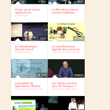
01:14:26
28:47
Corps, soi et autrui :
La fête de la science
approche en
comme révélateur
robotique
développemental
02:59
01:13:05
La mécatronique :
La transformation
état de l’art et
digitale de la santé et
applications...
robotique chirurgicale
01:14:29
01:46:37
Lancement du
Les robots ont-ils le
laboratoire CRIStAL
sens de l’humour ?
(Centre de Recherche
Quelques réflexions...
en...