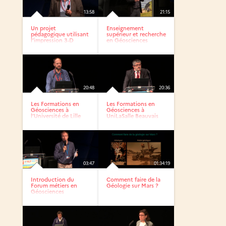
13:58
21:15
Un projet
Enseignement
pédagogique utilisant
supérieur et recherche
l’impression 3-D
en Géosciences
20:48
20:36
Les Formations en
Les Formations en
Géosciences à
Géosciences à
l’Université de Lille
UniLaSalle Beauvais
03:47
01:34:19
Introduction du
Comment faire de la
Forum métiers en
Géologie sur Mars ?
Géosciences