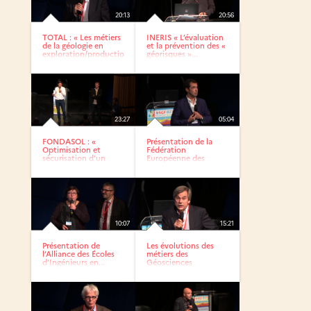
20:13
20:56
TOTAL : « Les métiers
INERIS « L’évaluation
de la géologie en
et la prévention des «
exploration/production...
géorisques »...
23:27
05:04
FONDASOL : «
Présentation de la
Optimisation et
Fédération
sécurisation d’un
Européenne des
projet...
Géologues
10:07
15:21
Présentation de
Les évolutions des
l’Alliance des Écoles
métiers des
d’Ingénieurs en...
Géosciences