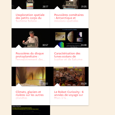
26:17
31:05
L’exploration spatiale
Poussières cométaires
des petits corps du
: Antarctique et
Système Solaire ...
missions spatiales
30:57
33:48
Poussières du disque
Caractérisation des
protoplanétaire :
lunes-océans de
l’enregistrement des...
Jupiter et de Saturne
31:02
33:28
Climats, glaciers et
Le Robot Curiosity : 6
rivières sur les autres
années de voyage sur
planètes
Mars à la...