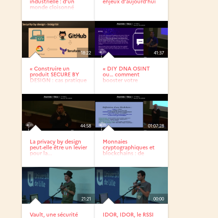
industrielle : d’un
enjeux d’aujourd’hui
monde cloisonné
vers...
18:22
41:37
« Construire un
« DIY DNA OSINT
produit SECURE BY
ou… comment
DESIGN : cas pratique
booster votre
»
ingénierie sociale...
44:58
01:07:28
La privacy by design
Monnaies
peut-elle être un levier
cryptographiques et
pour la...
blockchains : de
Bitcoin à Libra...
21:21
00:00
Vault, une sécurité
IDOR, IDOR, le RSSI