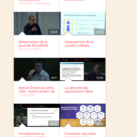
critiques : l’exemple
Log4Shell
03:38
41:22
Présentation de la
Intervention de la
journée Min2RIEN -
société inWebo
Sécurité 2022
59:11
52:44
Active Directory Univ-
La sécurité des
Lille : renforcement de
applications Web
la sécurité
36:23
31:53
Introduction au
Comment sécuriser