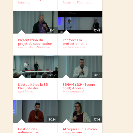
factor...
Retex de l’équipe...
50:11
47:43
Présentation du
Renforcez la
projet de sécurisation
protection et la
des postes Windows
gestion de vos
10...
données pour une...
38:57
31:18
L’actualité de la SSI
SSHAM (SSH (Secure
(Sécurité des
Shell) Access
Systèmes
Management)
d’Information) en...
50:54
47:08
Gestion des
Attaques sur la micro-
vulnérabilités
architecture