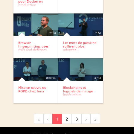
pour Docker en
production
25:34
51:51
Browser
Les mots de passe ne
fingerprinting: uses,
suffisent plus,
risks and defenses
adoptez...
01:06:05
39:53
Mise en œuvre du
Blockchains et
RGPD chez Inria
logiciels de minage
indésirables
«
‹
1
2
3
›
»