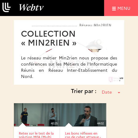
NAVIGATIO
MENU
COLLECTION
« MIN2RIEN »
Le réseau métier Min2rien nous propose des
conférences sur les Métiers de l'Informatique
Réunis en Réseau Inter-Etablissement du
Nord.
Trier par :
Date
40:25
44:02
Retex sur le test de la
Les bons réflexes en
solution MFA (Multi
cas de cyber attaque -