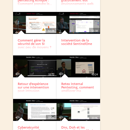
pentesting éthique :
gratuitement vos
Comment prendre le...
environnements web
avec...
52:28
55:38
Comment gérer la
Intervention de la
sécurité de son SI
société SentinelOne
avec peu de moyens ?
33:12
49:24
Retour d’expérience
Retex Internal
sur une intervention
Pentesting, comment
post intrusion
améliorer ma
sécurité...
51:23
33:46
Cybersécurité
Dns, Doh et les