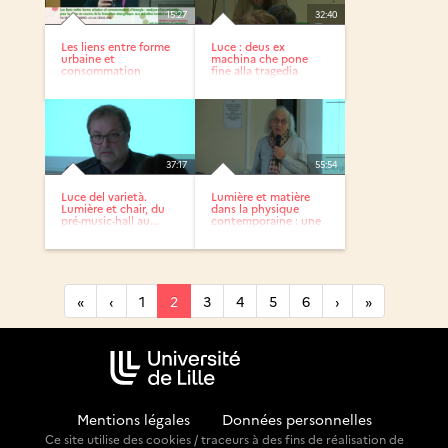
15:27
32:40
Les liens entre forme
Luce : deus ex
urbaine et
machina che pone
consommation
fine alla tragedia
d’énergie
37:17
55:54
Luce del varietà.
Lumière et matière
Lumière et chair, du
dans la physique
pré-music-hall au...
contemporaine : une
même...
«
‹
1
2
3
4
5
6
›
»
Mentions légales
-
Données personnelles
Ce site utilise des cookies / traceurs à des fins de réalisation de