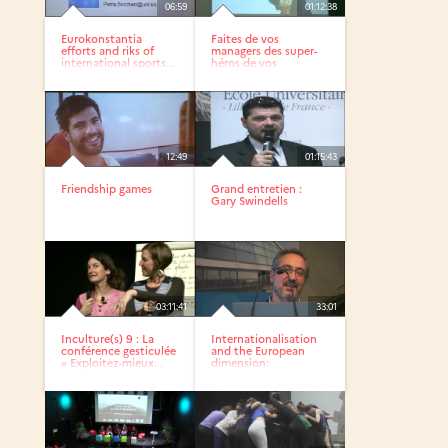
06:59
01:12:38
Eurokonstantia
Faites de vos
efforts and riks of
managers des super-
international sports...
héros de vos
stratégies sociales
12:49
01:15:43
Friendship games
Grand entretien :
Gary Swindells
03:11:41
33:01
Inculture(s) 9 : La
Internationalisation
conférence gesticulée
and the European
« Exploitez-mieux...
dimension:
European...