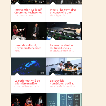
25:41
52:21
Intervention Collectif
Investir les territoires
Œuvres et Recherches
et construire une
: le programme...
stratégie : la...
02:24
01:21:16
L’agenda culturel /
La marchandisation
Novembre-Décembre
du travail social /
2016
Journée d’études :...
44:18
01:27:59
La performativité de
La stratégie
la lumière-matière
numérique, outil au
comme lien entre la...
service de la gestion
globale...