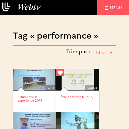
NAVIGATIO
MENU
Tag « performance »
Trier par :
Titre
07:13
01:09:33
ENAS Fitness
Être en forme le jour J
experience 2014