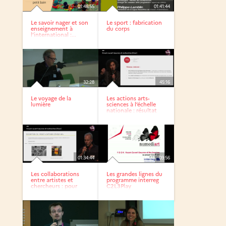
01:48:55
01:41:44
Le savoir nager et son
Le sport : fabrication
enseignement à
du corps
l’international :...
32:28
45:16
Le voyage de la
Les actions arts-
lumière
sciences à l’échelle
nationale : résultat
de...
01:34:44
09:56
Les collaborations
Les grandes lignes du
entre artistes et
programme interreg
chercheurs : pour
C2L3Play
quelles...