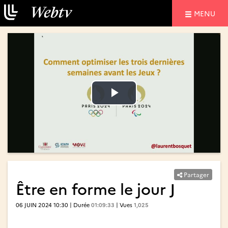
NAVIGATIO
MENU
Lire
Lire
la
la
vidéo
vidéo
Partager
Être en forme le jour J
06 JUIN 2024 10:30 | Durée
01:09:33
| Vues
1,025