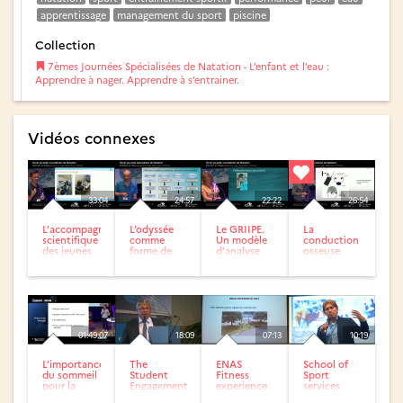
apprentissage
management du sport
piscine
Collection
7èmes Journées Spécialisées de Natation - L’enfant et l’eau :
Apprendre à nager. Apprendre à s’entrainer.
Vidéos connexes
33:04
24:57
22:22
26:54
L’accompagnement
L’odyssée
Le GRIIPE.
La
scientifique
comme
Un modèle
conduction
des jeunes
forme de
d’analyse
osseuse.
nageurs de
pratique
pour tous
Une
la...
scolaire en
les élèves
technologie
natation de
en
au service
vitesse
natation.
du
progrès...
01:49:07
18:09
07:13
10:19
L’importance
The
ENAS
School of
du sommeil
Student
Fitness
Sport
pour la
Engagement
experience
services
mémoire du
Label
2014