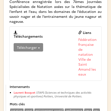
Conférence enregistrée lors des 7èmes Journées
Spécialisées de Natation axées sur la thématique de
l’enfant et l’eau, dans les domaines de l’éducation au
savoir nager et de l’entrainement du jeune nageur et
nageuse.
Liens
Téléchargements
Fédération
française
Télécharger
de
natation
Ville de
Saint
Amand les
eaux
Intervenants
Laurent Bosquet
STAPS (Sciences et techniques des activités
physiques et sportives) Poitiers, Université de Poitiers.
Mots clés
natation
sport
entrainement sportif
performance
peur
eau