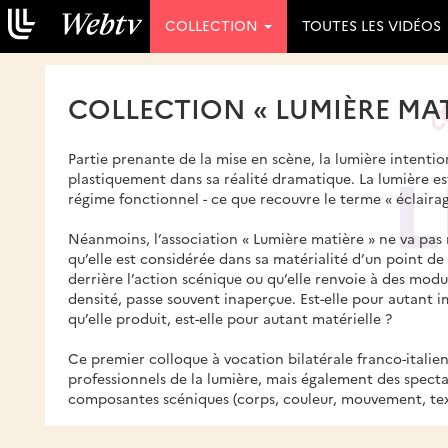
COLLECTION
TOUTES LES VIDÉOS
COLLECTION « LUMIÈRE MAT
Partie prenante de la mise en scène, la lumière intenti
plastiquement dans sa réalité dramatique. La lumière est
régime fonctionnel - ce que recouvre le terme « éclairag
Néanmoins, l’association « Lumière matière » ne va pas 
qu’elle est considérée dans sa matérialité d’un point de
derrière l’action scénique ou qu’elle renvoie à des modula
densité, passe souvent inaperçue. Est-elle pour autant i
qu’elle produit, est-elle pour autant matérielle ?
Ce premier colloque à vocation bilatérale franco-italie
professionnels de la lumière, mais également des spect
composantes scéniques (corps, couleur, mouvement, text