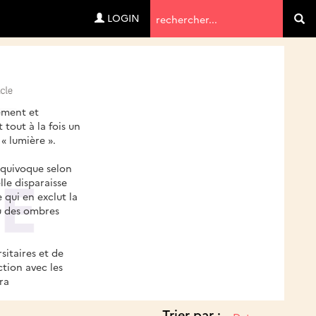
Termes
LOGIN
Va
de
recherche
uement et
out à la fois un
« lumière ».
équivoque selon
lle disparaisse
 qui en exclut la
ou des ombres
sitaires et de
tion avec les
ra
Trier par :