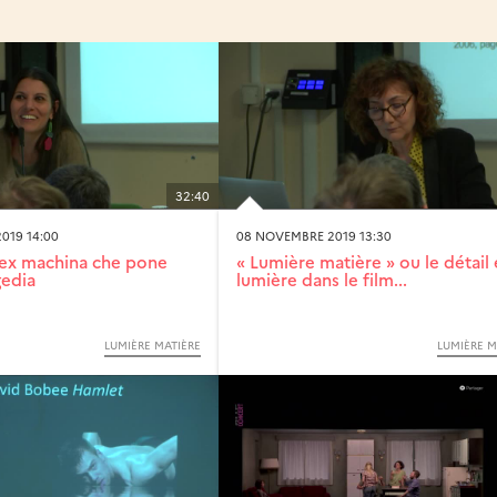
32:40
019 14:00
08 NOVEMBRE 2019 13:30
 ex machina che pone
« Lumière matière » ou le détail
gedia
lumière dans le film...
LUMIÈRE MATIÈRE
LUMIÈRE M