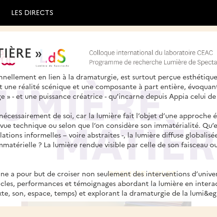
LES DIRECTS
IÈRE »
onnellement en lien à la dramaturgie, est surtout perçue esthétiq
 une réalité scénique et une composante à part entière, évoquant t
e » - et une puissance créatrice - qu’incarne depuis Appia celui de 
nécessairement de soi, car la lumière fait l’objet d’une approche 
 vue technique ou selon que l’on considère son immatérialité. Qu’e
tions informelles – voire abstraites -, la lumière diffuse globalisée
mmatérielle ? La lumière rendue visible par celle de son faisceau 
nne a pour but de croiser non seulement des interventions d’univer
acles, performances et témoignages abordant la lumière en interac
e, son, espace, temps) et explorant la dramaturgie de la lumi&eg