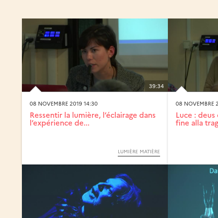
39:34
08 NOVEMBRE 2019 14:30
08 NOVEMBRE 2
Ressentir la lumière, l’éclairage dans
Luce : deus
l’expérience de...
fine alla tra
LUMIÈRE MATIÈRE