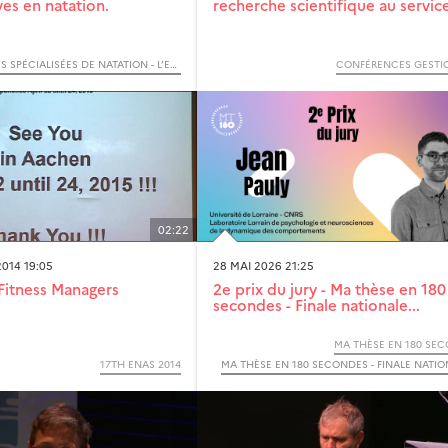
ves en natation.
recherche scientifique au service
7ÈMES JOURNÉES SPÉCIALISÉES DE NATATION - L’ENFANT ET L’EAU : APPRENDRE À NAGER. APPRENDRE À S’ENTRAINER.
CONFÉRENCES GESTI
02:22
014 19:05
28 MAI 2026 21:25
Fitness Managers
2e prix du jury - Ma thèse en 180
secondes - Finale nationale...
MA THÈSE EN 180 SE
17TH ENAS 2014