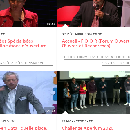
18:03
9:00
02 DÉCEMBRE 2016 09:30
es Spécialisées
Accueil - F O O R (Forum Ouvert
Allocutions d’ouverture
Œuvres et Recherches)
7ÈMES JOURNÉES SPÉCIALISÉES DE NATATION - L’ENFANT ET L’EAU : APPRENDRE À NAGER. APPRENDRE À S’ENTRAINER.
ŒUVRES ET RECH
54:30
012 16:20
12 MARS 2020 17:00
en Data : quelle place,
Challenge Xperium 2020