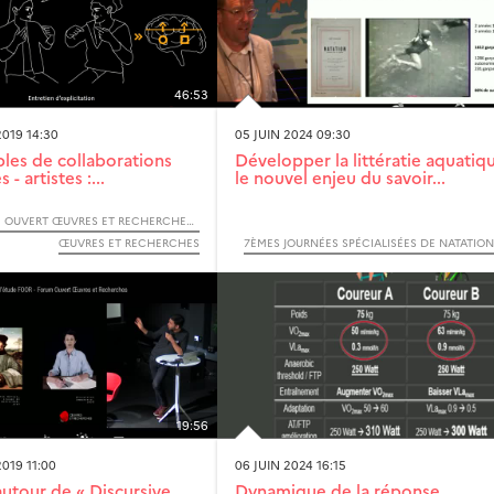
46:53
019 14:30
05 JUIN 2024 09:30
es de collaborations
Développer la littératie aquatiqu
 - artistes :...
le nouvel enjeu du savoir...
F O O R - FORUM OUVERT ŒUVRES ET RECHERCHES - 2019
ŒUVRES ET RECHERCHES
19:56
019 11:00
06 JUIN 2024 16:15
autour de « Discursive
Dynamique de la réponse