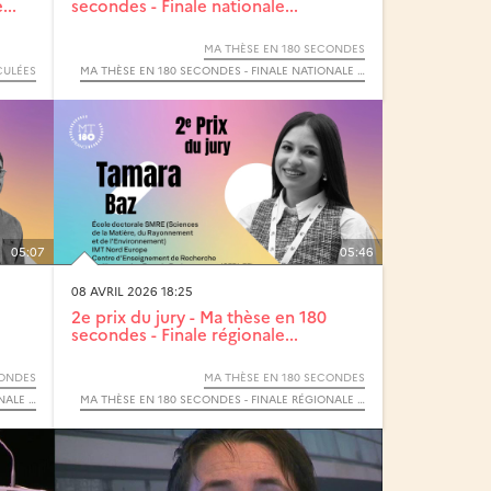
...
secondes - Finale nationale...
MA THÈSE EN 180 SECONDES
CULÉES
MA THÈSE EN 180 SECONDES - FINALE NATIONALE 2026
05:07
05:46
08 AVRIL 2026 18:25
2e prix du jury - Ma thèse en 180
secondes - Finale régionale...
CONDES
MA THÈSE EN 180 SECONDES
MA THÈSE EN 180 SECONDES - FINALE NATIONALE 2026
MA THÈSE EN 180 SECONDES - FINALE RÉGIONALE HAUTS-DE-FRANCE 2026