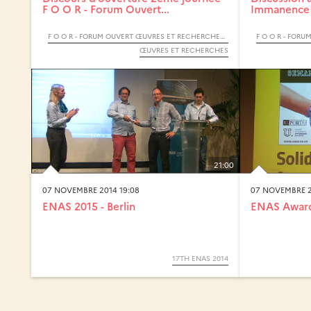
F O O R - Forum Ouvert...
Immanence
F O O R - FORUM OUVERT ŒUVRES ET RECHERCHES - 2019
ŒUVRES ET RECHERCHES
21:00
07 NOVEMBRE 2014 19:08
07 NOVEMBRE 2
ENAS 2015 - Berlin
ENAS Award
17TH ENAS 2014