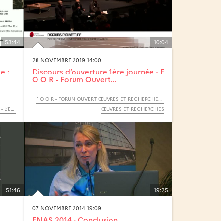
53:44
10:04
28 NOVEMBRE 2019 14:00
e :
Discours d’ouverture 1ère journée - F
O O R - Forum Ouvert...
F O O R - FORUM OUVERT ŒUVRES ET RECHERCHES - 2019
7ÈMES JOURNÉES SPÉCIALISÉES DE NATATION - L’ENFANT ET L’EAU : APPRENDRE À NAGER. APPRENDRE À S’ENTRAINER.
ŒUVRES ET RECHERCHES
51:46
19:25
07 NOVEMBRE 2014 19:09
ENAS 2014 - Conclusion