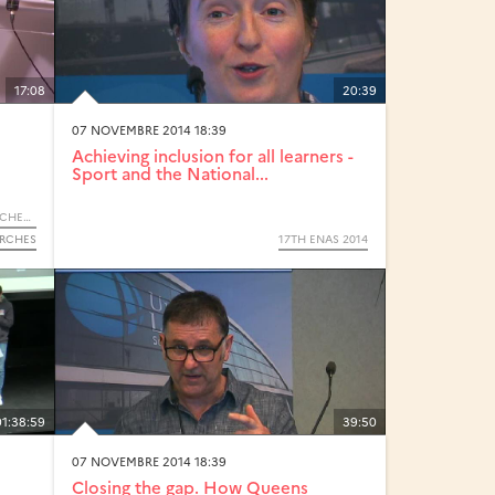
17:08
20:39
07 NOVEMBRE 2014 18:39
Achieving inclusion for all learners -
Sport and the National...
F O O R - FORUM OUVERT ŒUVRES ET RECHERCHES - 2016
ERCHES
17TH ENAS 2014
01:38:59
39:50
07 NOVEMBRE 2014 18:39
Closing the gap. How Queens