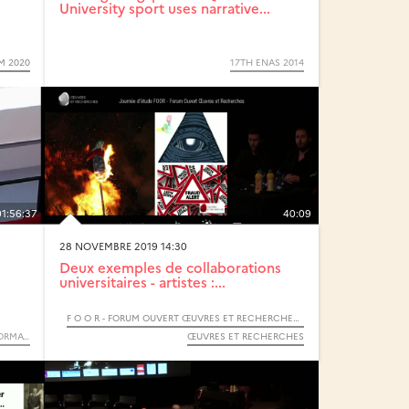
University sport uses narrative...
M 2020
17TH ENAS 2014
01:56:37
40:09
28 NOVEMBRE 2019 14:30
Deux exemples de collaborations
universitaires - artistes :...
F O O R - FORUM OUVERT ŒUVRES ET RECHERCHES - 2019
RENCONTRES AUTOUR DES MÉTIERS DE L’INFORMATIQUE ET DES TÉLÉCOMMUNICATIONS - RMIT (CYCLE)
ŒUVRES ET RECHERCHES