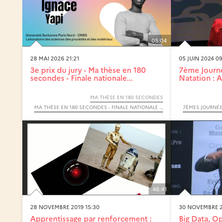
05:04
28 MAI 2026 21:21
05 JUIN 2024 0
3e prix du jury - Ma thèse en 180
7ème Journé
secondes - Finale nationale...
Natation : 
MA THÈSE EN 180 SECONDES
MA THÈSE EN 180 SECONDES - FINALE NATIONALE 2026
46:41
28 NOVEMBRE 2019 15:30
30 NOVEMBRE 2
Apprentissage par renforcement :
Big Data, Op