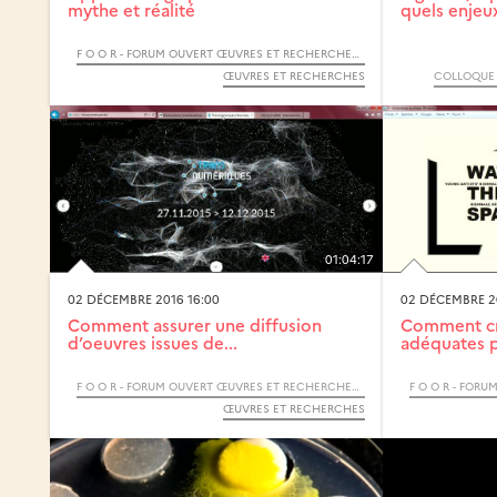
mythe et réalité
quels enjeux
F O O R - FORUM OUVERT ŒUVRES ET RECHERCHES - 2019
ŒUVRES ET RECHERCHES
COLLOQUE E
01:04:17
02 DÉCEMBRE 2016 16:00
02 DÉCEMBRE 2
Comment assurer une diffusion
Comment cré
d’oeuvres issues de...
adéquates po
F O O R - FORUM OUVERT ŒUVRES ET RECHERCHES - 2016
ŒUVRES ET RECHERCHES