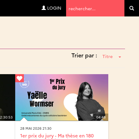
Termes
LOGIN
Va
de
recherche
Trier par :
Titre
2:30:53
04:48
28 MAI 2026 21:30
1er prix du jury - Ma thèse en 180