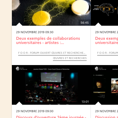
56:45
29 NOVEMBRE 2019 09:30
29 NOVEMBRE 2
Deux exemples de collaborations
Deux exempl
universitaires - artistes :...
universitaires
F O O R - FORUM OUVERT ŒUVRES ET RECHERCHES - 2019
ŒUVRES ET RECHERCHES
13:01
29 NOVEMBRE 2019 09:00
29 NOVEMBRE 2
Discours d’ouverture 2ème journée -
Discussion 