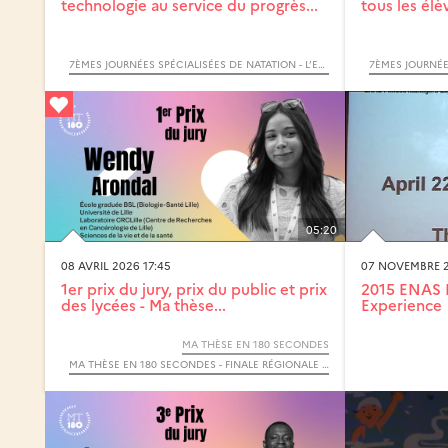
technologie au service du progrès...
tous les élè
7ÈMES JOURNÉES SPÉCIALISÉES DE NATATION - L’ENFANT ET L’EAU : APPRENDRE À NAGER. APPRENDRE À S’ENTRAINER.
05:20
08 AVRIL 2026 17:45
07 NOVEMBRE 2
1er prix du jury, prix du public et prix
2015 ENAS 
des lycées - Ma thèse...
Experience
MA THÈSE EN 180 SECONDES
MA THÈSE EN 180 SECONDES - FINALE RÉGIONALE HAUTS-DE-FRANCE 2026