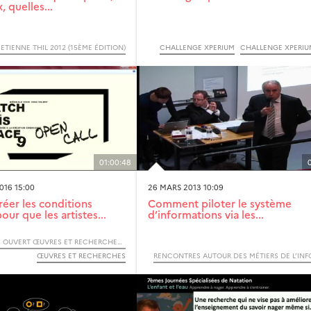
, quelles...
TIENNE THIL 2012 (15ÈME ÉDITION)
CHALLENGE XPERIUM
CHALLENGE XPERIU
01:00:48
016 15:00
26 MARS 2013 10:09
er les conditions
Comment piloter le système
ur que les artistes...
d’informations via les...
F O O R - FORUM OUVERT ŒUVRES ET RECHERCHES - 2016
ŒUVRES ET RECHERCHES