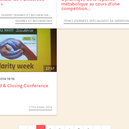
 »
métabolique au cours d’une
compétition...
F O O R - FORUM OUVERT ŒUVRES ET RECHERCHES - 2019
ŒUVRES ET RECHERCHES
27:57
014 19:16
 & Closing Conference
17TH ENAS 2014