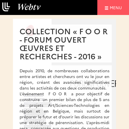
NAVIGATIO
MENU
COLLECTION « F O O R
- FORUM OUVERT
ŒUVRES ET
RECHERCHES - 2016 »
Depuis 2010, de nombreuses collaborations
entre artistes et chercheurs ont vu le jour en
région, créant des avancées significatives
dans les activités de ces deux communautés.
L’événement F O O R a pour objectif de
construire un premier bilan de plus de 5 ans
de projets Art/Sciences-Technologies en
région et en Belgique, mais surtout de
préparer le futur et d’ouvrir les discussions sur
une stratégie de pérennisation. L’après-midi
sera consacrée aux questions de production