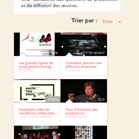
et de diffusion des œuvres.
Trier par :
Date
09:56
01:04:17
Les grandes lignes du
Comment assurer une
programme interreg
diffusion d’oeuvres
C2L3Play
issues de...
01:00:48
52:15
Comment créer les
Tour d’horizons des
conditions adéquates
expériences
pour que les artistes...
Arts/Sciences
conduites à...