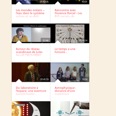
01:43:05
43:01
Les mondes océans –
Rencontre avec
l’eau dans le système
Florence Porcel - Les
solaire et au-delà
BIG secrets de
l’univers,...
52:46
01:39:14
Autour du réseau
Le temps a une
scandinave de Jules
histoire...
Houël (1823-1886)
dans...
01:41:19
10:14
Du laboratoire à
Astrophysique :
l’espace, une aventure
distance d’une
passionnante -...
supernova