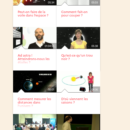
05:34
05:03
Peut-on faire de la
Comment fait-on
voile dans l’espace ?
pour couper ?
01:04:55
05:38
Ad astra !
Qu’est-ce qu’un trou
Atteindrons-nous les
noir ?
étoiles ?
05:01
04:36
Comment mesurer les
D’où viennent les
distances dans
saisons ?
l’univers ?