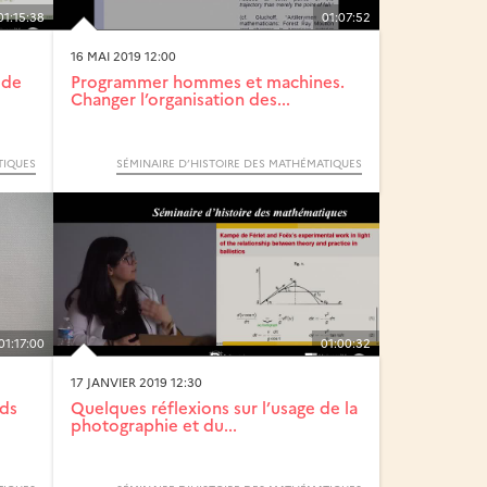
01:15:38
01:07:52
16 MAI 2019 12:00
ode
Programmer hommes et machines.
Changer l’organisation des...
TIQUES
SÉMINAIRE D’HISTOIRE DES MATHÉMATIQUES
01:17:00
01:00:32
17 JANVIER 2019 12:30
nds
Quelques réflexions sur l’usage de la
photographie et du...