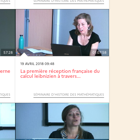
TIQUES
SÉMINAIRE D’HISTOIRE DES MATHÉMATIQUES
57:28
01:07:58
19 AVRIL 2018 09:48
derne
La première réception française du
calcul leibnizien à travers...
TIQUES
SÉMINAIRE D’HISTOIRE DES MATHÉMATIQUES