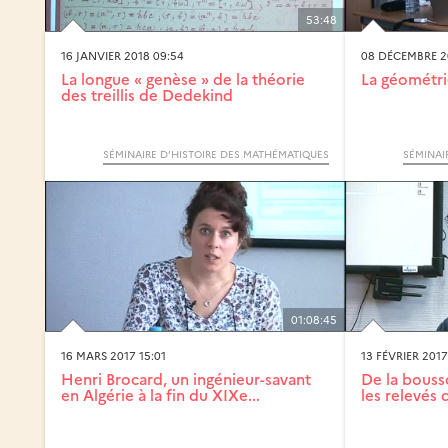
53:48
16 JANVIER 2018 09:54
08 DÉCEMBRE 20
La longue « genèse » de la théorie
La géométri
des treillis de Dedekind
SÉMINAIRE D’HISTOIRE DES MATHÉMATIQUES
SÉMINAI
01:08:45
16 MARS 2017 15:01
13 FÉVRIER 2017
Henri Brocard, un ingénieur-savant
De la bousso
en Algérie à la fin du XIXe...
les relevés 