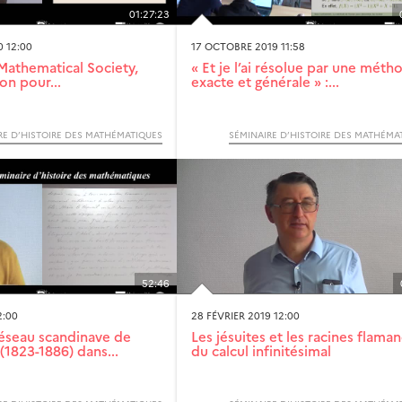
01:27:23
0 12:00
17 OCTOBRE 2019 11:58
Mathematical Society,
« Et je l’ai résolue par une méth
ion pour...
exacte et générale » :...
RE D’HISTOIRE DES MATHÉMATIQUES
SÉMINAIRE D’HISTOIRE DES MATHÉMA
52:46
2:00
28 FÉVRIER 2019 12:00
éseau scandinave de
Les jésuites et les racines flama
(1823-1886) dans...
du calcul infinitésimal