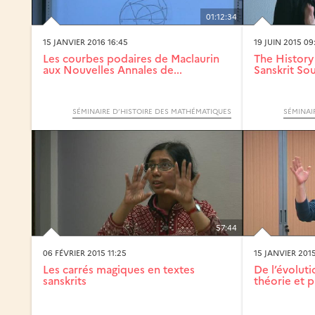
01:12:34
15 JANVIER 2016 16:45
19 JUIN 2015 09
Les courbes podaires de Maclaurin
The History
aux Nouvelles Annales de...
Sanskrit So
SÉMINAIRE D’HISTOIRE DES MATHÉMATIQUES
SÉMINAI
57:44
06 FÉVRIER 2015 11:25
15 JANVIER 2015
Les carrés magiques en textes
De l’évoluti
sanskrits
théorie et p