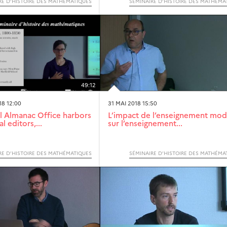
RE D’HISTOIRE DES MATHÉMATIQUES
SÉMINAIRE D’HISTOIRE DES MATHÉMA
49:12
8 12:00
31 MAI 2018 15:50
l Almanac Office harbors
L’impact de l’enseignement mo
 editors,...
sur l’enseignement...
RE D’HISTOIRE DES MATHÉMATIQUES
SÉMINAIRE D’HISTOIRE DES MATHÉMA