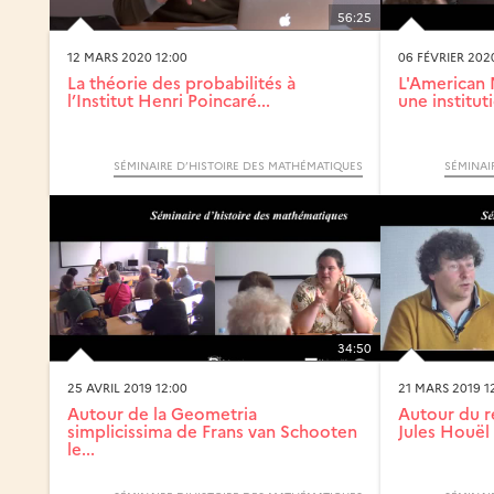
56:25
12 MARS 2020 12:00
06 FÉVRIER 202
La théorie des probabilités à
L'American 
l’Institut Henri Poincaré...
une institut
SÉMINAIRE D’HISTOIRE DES MATHÉMATIQUES
SÉMINAI
34:50
25 AVRIL 2019 12:00
21 MARS 2019 1
Autour de la Geometria
Autour du r
simplicissima de Frans van Schooten
Jules Houël 
le...