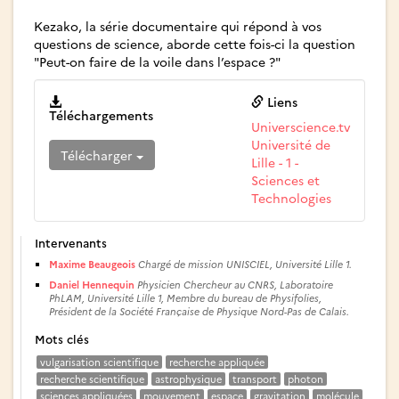
Kezako, la série documentaire qui répond à vos
questions de science, aborde cette fois-ci la question
"Peut-on faire de la voile dans l’espace ?"
Liens
Téléchargements
Universcience.tv
Université de
Télécharger
Lille - 1 -
Sciences et
Technologies
Intervenants
Maxime Beaugeois
Chargé de mission UNISCIEL, Université Lille 1.
Daniel Hennequin
Physicien Chercheur au CNRS, Laboratoire
PhLAM, Université Lille 1, Membre du bureau de Physifolies,
Président de la Société Française de Physique Nord-Pas de Calais.
Mots clés
vulgarisation scientifique
recherche appliquée
recherche scientifique
astrophysique
transport
photon
sciences appliquées
mouvement
espace
gravitation
molécule