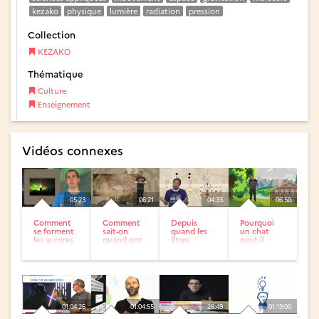
kezako
physique
lumière
radiation
pression
Collection
KEZAKO
Thématique
Culture
Enseignement
Vidéos connexes
05:23
06:21
04:33
06:50
Comment
Comment
Depuis
Pourquoi
se forment
sait-on
quand les
un chat
les aurores
quand ont
êtres
peut-il
boréales ?
été peintes
humains
tomber de
les grottes...
existent-ils
plusieurs
?
étages sans
se...
01:04:26
01:04:55
28:49
01:19:00