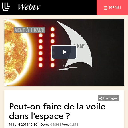
NAVIGATIO
MENU
Lire
Lire
la
la
vidéo
vidéo
Partager
Peut-on faire de la voile
dans l’espace ?
19 JUIN 2015 10:30 | Durée
05:34
| Vues
3,814