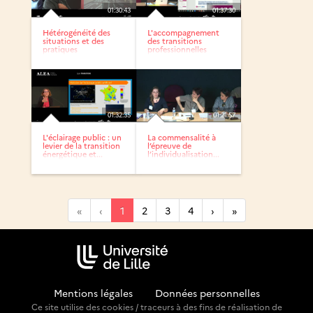
01:30:43
01:37:30
Hétérogénéité des
L'accompagnement
situations et des
des transitions
pratiques
professionnelles
raconté par...
01:32:35
01:21:57
L'éclairage public : un
La commensalité à
levier de la transition
l’épreuve de
énergétique et...
l’individualisation...
«
‹
1
2
3
4
›
»
Mentions légales
-
Données personnelles
Ce site utilise des cookies / traceurs à des fins de réalisation de