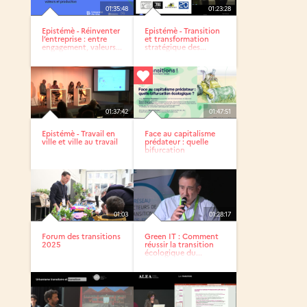
01:35:48
01:23:28
Epistémè - Réinventer
Epistémè - Transition
l’entreprise : entre
et transformation
engagement, valeurs...
stratégique des...
01:37:42
01:47:51
Epistémè - Travail en
Face au capitalisme
ville et ville au travail
prédateur : quelle
bifurcation
écologique...
01:03
01:28:17
Forum des transitions
Green IT : Comment
2025
réussir la transition
écologique du...