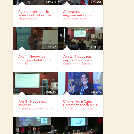
01:43:14
02:03:51
Agroalimentaire : les
Alternance :
voies contrastées de
engagement conjoint
l’innovation
du tuteur et de
l’alternant,...
02:35:27
01:05:58
Axe 1 - Nouvelles
Axe 2 - Nouveaux
pratiques habitantes :
enjeux d’accès à la
quelles...
consommation et
aux...
02:18:59
02:18:46
Axe 3 - Nouveaux
Chaire Tex & Care:
modèles
Comment accélérer la
d’aménagement de la
transition vers une...
proximité