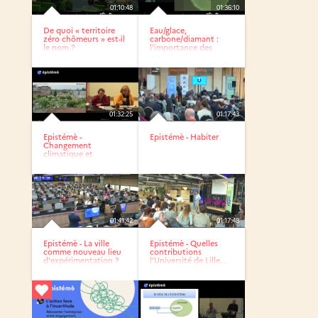
01:10:48
01:36:10
De quoi « territoire
Eau/glace,
zéro chômeurs » est-il
carbone/diamant :
le nom ?
l’importance des
transitions à...
01:32:25
01:17:43
Epistémè -
Epistémè - Habiter
Changement
climatique et
transitions
écologiques
01:41:42
01:17:48
Epistémè - La ville
Epistémè - Quelles
comme nouveau lieu
contributions
d'expérimentation ?
l’Université de Lille...