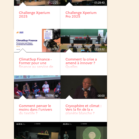
01:22:25
01:28:40
Challenge Xperium
Challenge Xperium
2025
Pro 2025
01:01:10
01:23:32
ClimatSup Finance -
Comment la crise a
Former pour une
amené à innover ?
finance au service de
Quelles
la...
transformations...
01:35:40
00:00
Comment penser le
Cryosphère et climat :
moins dans l’univers
Vers la fin de la «
du textile ?
planète blanche ?