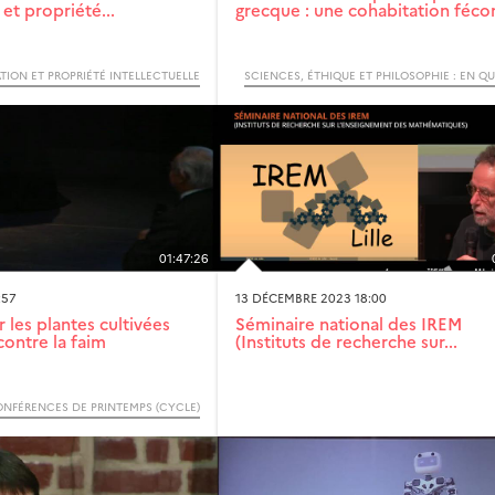
 et propriété...
grecque : une cohabitation féc
TION ET PROPRIÉTÉ INTELLECTUELLE
01:47:26
:57
13 DÉCEMBRE 2023 18:00
 les plantes cultivées
Séminaire national des IREM
contre la faim
(Instituts de recherche sur...
NFÉRENCES DE PRINTEMPS (CYCLE)