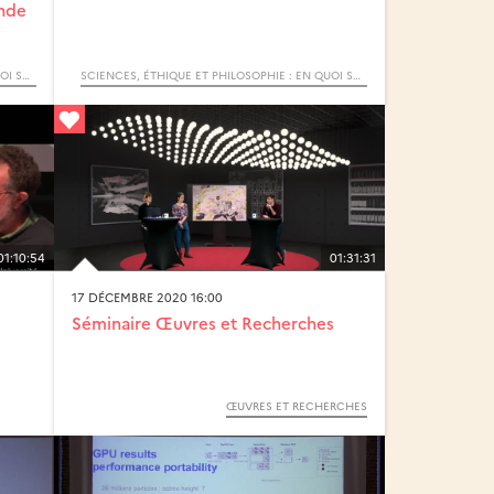
onde
SCIENCES, ÉTHIQUE ET PHILOSOPHIE : EN QUOI SONT-ELLES INSÉPARABLES ? / 9ÈME JOURNÉE RECHERCHE POLYTECH’LILLE
SCIENCES, ÉTHIQUE ET PHILOSOPHIE : EN QUOI SONT-ELLES INSÉPARABLES ? / 9ÈME JOURNÉE RECHERCHE POLYTECH’LILLE
01:10:54
01:31:31
17 DÉCEMBRE 2020 16:00
Séminaire Œuvres et Recherches
ŒUVRES ET RECHERCHES