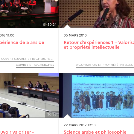
01:30:24
16 11:00
05 MARS 2010
périence de 5 ans de
Retour d’expériences 1 – Valoris
et propriété intellectuelle
F O O R - FORUM OUVERT ŒUVRES ET RECHERCHES - 2016
ŒUVRES ET RECHERCHES
VALORISATION ET PROPRIÉTÉ INTELLEC
30:33
22 MARS 2017 13:13
uvoir valoriser -
Science arabe et philosophie