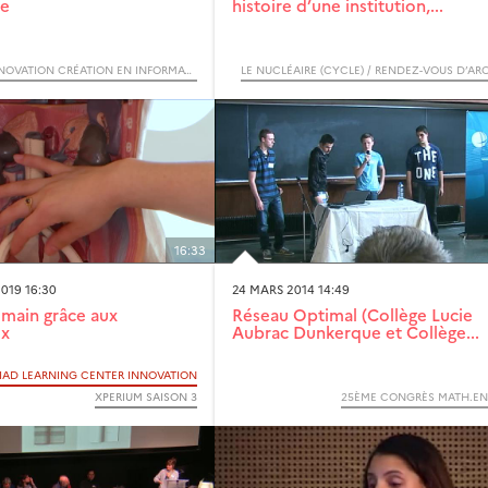
ue
histoire d’une institution,...
RECHERCHE INNOVATION CRÉATION EN INFORMATIQUE
16:33
019 16:30
24 MARS 2014 14:49
umain grâce aux
Réseau Optimal (Collège Lucie
ux
Aubrac Dunkerque et Collège...
LIAD LEARNING CENTER INNOVATION
XPERIUM SAISON 3
25ÈME CONGRÈS MATH.EN