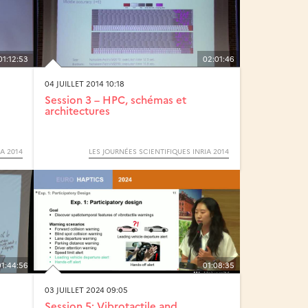
01:12:53
02:01:46
04 JUILLET 2014 10:18
Session 3 – HPC, schémas et
architectures
A 2014
LES JOURNÉES SCIENTIFIQUES INRIA 2014
01:44:56
01:08:35
03 JUILLET 2024 09:05
Session 5: Vibrotactile and