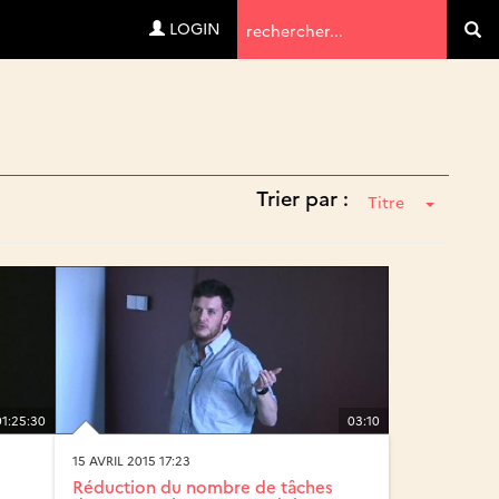
Termes
LOGIN
Va
de
recherche
Trier par :
Titre
01:25:30
03:10
15 AVRIL 2015 17:23
Réduction du nombre de tâches