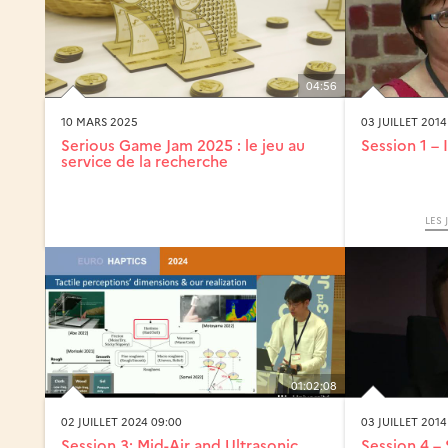
04:56
10 MARS 2025
03 JUILLET 2014
Serious Game Jam 2025 : le jeu au
Session 1 – 
service de la recherche
LES 
01:02:08
02 JUILLET 2024 09:00
03 JUILLET 2014
Session 3: Mid-Air and Ultrasonic
Session 4 – 