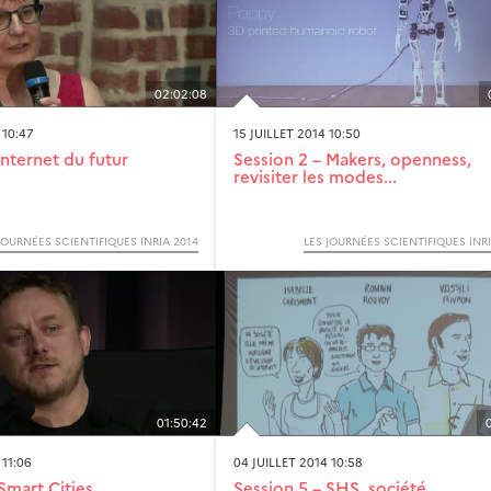
02:02:08
 10:47
15 JUILLET 2014 10:50
Internet du futur
Session 2 – Makers, openness,
revisiter les modes...
JOURNÉES SCIENTIFIQUES INRIA 2014
LES JOURNÉES SCIENTIFIQUES INRI
01:50:42
 11:06
04 JUILLET 2014 10:58
Smart Cities
Session 5 – SHS, société