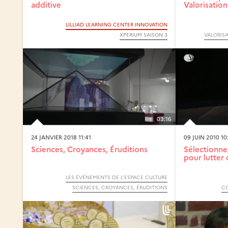
additive
Valorisation
LILLIAD LEARNING CENTER INNOVATION
XPERIUM SAISON 3
VALORISA
03:16
24 JANVIER 2018 11:41
09 JUIN 2010 10
Sciences, Croyances, Éruditions
Sélectionner
pour lutter 
LES ÉVÉNEMENTS DE L’ESPACE CULTURE
SCIENCES, CROYANCES, ÉRUDITIONS
CO