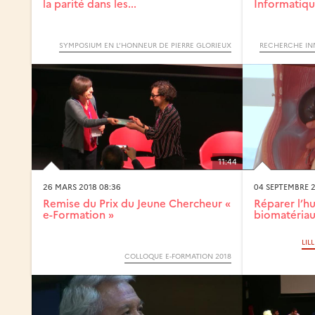
la parité dans les...
Informatiq
SYMPOSIUM EN L’HONNEUR DE PIERRE GLORIEUX
11:44
26 MARS 2018 08:36
04 SEPTEMBRE 2
Remise du Prix du Jeune Chercheur «
Réparer l’h
e-Formation »
biomatéria
LIL
COLLOQUE E-FORMATION 2018