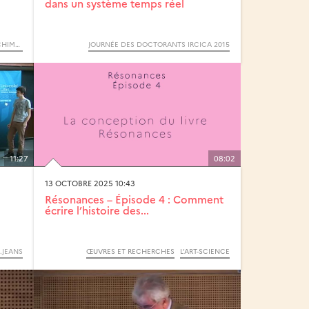
dans un système temps réel
LE NUCLÉAIRE (CYCLE) / RENDEZ-VOUS D’ARCHIMÈDE
JOURNÉE DES DOCTORANTS IRCICA 2015
11:27
08:02
13 OCTOBRE 2025 10:43
Résonances – Épisode 4 : Comment
écrire l’histoire des...
.JEANS
ŒUVRES ET RECHERCHES
L’ART-SCIENCE