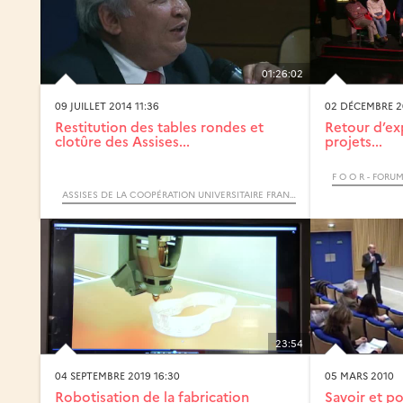
01:26:02
09 JUILLET 2014 11:36
02 DÉCEMBRE 20
Restitution des tables rondes et
Retour d’ex
clotûre des Assises...
projets...
ASSISES DE LA COOPÉRATION UNIVERSITAIRE FRANCO-INDONÉSIENNE
23:54
04 SEPTEMBRE 2019 16:30
05 MARS 2010
Robotisation de la fabrication
Savoir et po