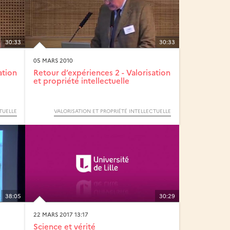
30:33
30:33
05 MARS 2010
ation
Retour d’expériences 2 - Valorisation
et propriété intellectuelle
TUELLE
VALORISATION ET PROPRIÉTÉ INTELLECTUELLE
38:05
30:29
22 MARS 2017 13:17
Science et vérité