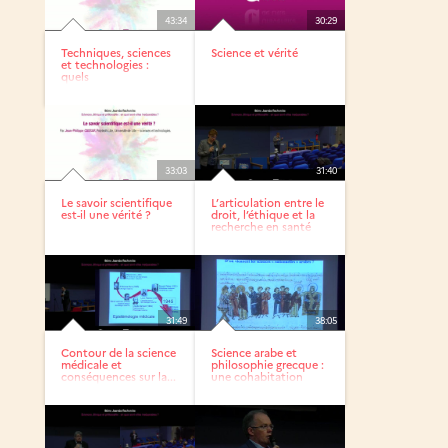
43:34
30:29
Techniques, sciences
Science et vérité
et technologies :
quels
développements,...
33:03
31:40
Le savoir scientifique
L’articulation entre le
est-il une vérité ?
droit, l’éthique et la
recherche en santé
31:49
38:05
Contour de la science
Science arabe et
médicale et
philosophie grecque :
conséquences sur la...
une cohabitation
féconde