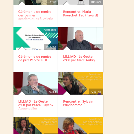
41:03
01:03:21
Cérémonie de remise
Rencontre : Maria
des palmes
Pourchet, Feu (Fayard)
académiques à Valerio
Vassallo
01:37:53
07:55
Cérémonie de remise
LILLIAD - Le Geste
de prix Pépite HDF
d’Or par Marc Aubry
07:53
01:31:41
LILLIAD - Le Geste
Rencontre : Sylvain
d’Or par Pascal Payen-
Prudhomme
Appenzeller