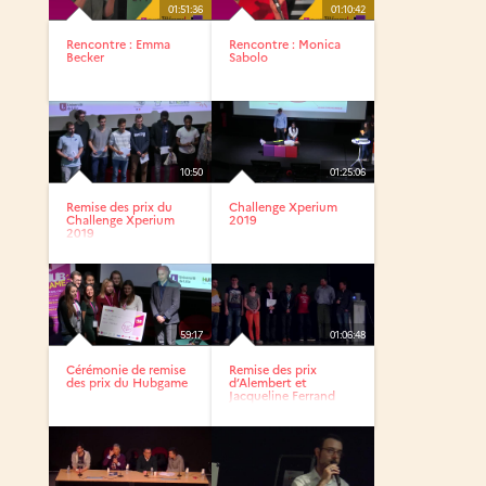
01:51:36
01:10:42
Rencontre : Emma
Rencontre : Monica
Becker
Sabolo
10:50
01:25:06
Remise des prix du
Challenge Xperium
Challenge Xperium
2019
2019
59:17
01:06:48
Cérémonie de remise
Remise des prix
des prix du Hubgame
d’Alembert et
Jacqueline Ferrand