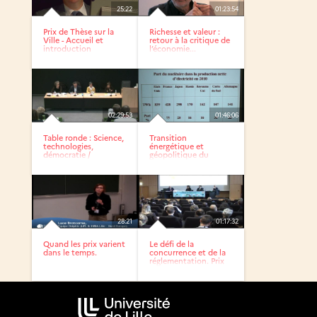
25:22
01:23:54
Prix de Thèse sur la
Richesse et valeur :
Ville - Accueil et
retour à la critique de
introduction
l’économie...
02:29:53
01:46:06
Table ronde : Science,
Transition
technologies,
énergétique et
démocratie /
géopolitique du
Journée...
nucléaire
28:21
01:17:32
Quand les prix varient
Le défi de la
dans le temps.
concurrence et de la
réglementation. Prix
et...