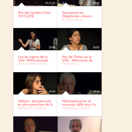
01:27:43
37:08
Prix des lycéens Folio
Gouverner les
2017-2018
illégalismes urbains :
les politiques
publiques...
29:48
26:05
Lire les Lignes de la
Prix de Thèse sur la
Ville. Méthodologie
Ville : Métropole de
de caractérisation...
l’endroit et...
41:44
31:14
Débats : perspectives
Métropolisation et
et rétrospectives de la
nouveau défis pour la
recherche urbaine
recherche urbaine