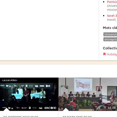
Patric
Univers
mission
Sarah Z
travail,
Mots cl
Universit
entrepris
Collecti
Hubda
01:09:10
48:38