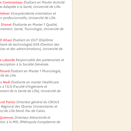
in Commarteau
Étudiant en Master Activité
e Adaptée à la Santé, Université de Lille.
 Delmer
Vice-présidente orientation et
on professionnelle, Université de Lille.
 Dionet
Étudiante en Master 1 Qualité,
nement, Santé, Toxicologie, Université de
El Ghazi
Étudiant en DUT (Diplôme
itaire de technologie) GEA (Gestion des
ises et des administrations), Université de
pe Laborde
Responsable des partenariats et
rescription à la Société Générale.
Minard
Étudiant en Master 1 Musicologie,
té de Lille.
x Noël
Étudiante en master Healthcare
 à l’ILIS (Faculté d’Ingénierie et
ent de la Santé de Lille), Université de
el Parisis
Directeur général du CROUS
 Régional des Œuvres Universitaires et
es) de Lille Nord- Pas de Calais.
Queinnec
Directeur Attractivité et
tion à la MEL (Métropole Européenne de