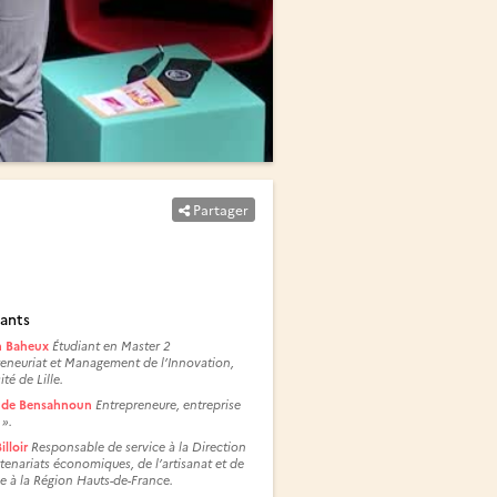
Partager
ants
 Baheux
Étudiant en Master 2
eneuriat et Management de l’Innovation,
té de Lille.
ude Bensahnoun
Entrepreneure, entreprise
 ».
illoir
Responsable de service à la Direction
tenariats économiques, de l’artisanat et de
e à la Région Hauts-de-France.