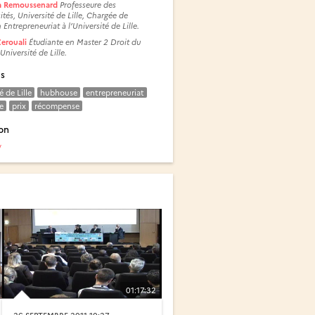
ia Remoussenard
Professeure des
ités, Université de Lille, Chargée de
 Entrepreneuriat à l’Université de Lille.
erouali
Étudiante en Master 2 Droit du
 Université de Lille.
és
é de Lille
hubhouse
entrepreneuriat
e
prix
récompense
on
y
01:17:32