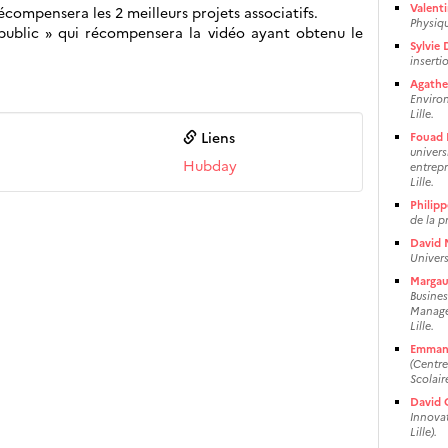
Valent
écompensera les 2 meilleurs projets associatifs.
Physiqu
ublic » qui récompensera la vidéo ayant obtenu le
Sylvie
inserti
Agathe
Environ
Lille.
Liens
Fouad 
univers
Hubday
entrepr
Lille.
Philip
de la p
David 
Universi
Margau
Business
Managem
Lille.
Emmanu
(Centre
Scolair
David 
Innova
Lille).