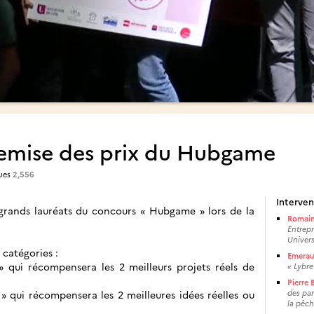
emise des prix du Hubgame
ues
2,556
Interven
s grands lauréats du concours « Hubgame » lors de la
Romain
Entrepr
Universi
 catégories :
Emera
» qui récompensera les 2 meilleurs projets réels de
« Lybre
Pierre B
» qui récompensera les 2 meilleures idées réelles ou
des par
la pêch