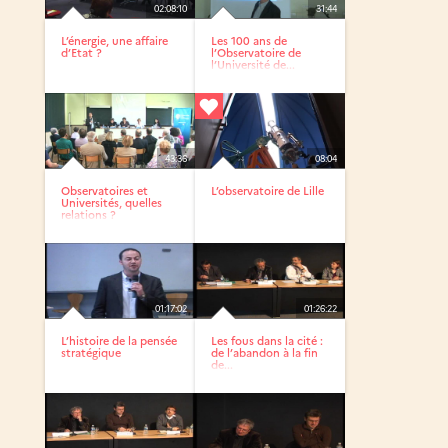
02:08:10
31:44
L’énergie, une affaire
Les 100 ans de
d’Etat ?
l’Observatoire de
l’Université de...
43:36
08:04
Observatoires et
L’observatoire de Lille
Universités, quelles
relations ?
01:17:02
01:26:22
L’histoire de la pensée
Les fous dans la cité :
stratégique
de l’abandon à la fin
de...