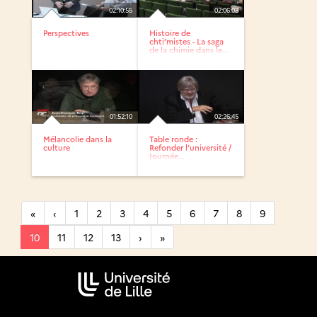
02:10:55
02:06:08
Perspectives
Histoire de
chti’mistes - La saga
de la chimie dans le...
01:52:10
02:26:45
Mélancolie dans la
Table ronde :
culture
Refonder l’université /
Journée...
«
‹
1
2
3
4
5
6
7
8
9
10
11
12
13
›
»