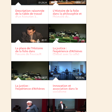
01:29:24
01:17:29
Description raisonnée
L’Histoire de la folie
de la table de travail
dans la philosophie et
d’un historien à...
l’histoire du...
40:31
03:48
La place de l’Histoire
La justice :
de la folie dans
l’expérience d’Athènes
l’œuvre de Foucault
(Débat avec la salle)
/...
01:08:17
01:36:42
La justice :
Innovation et
l’expérience d’Athènes
association dans le
socialisme
fraternitaire de...