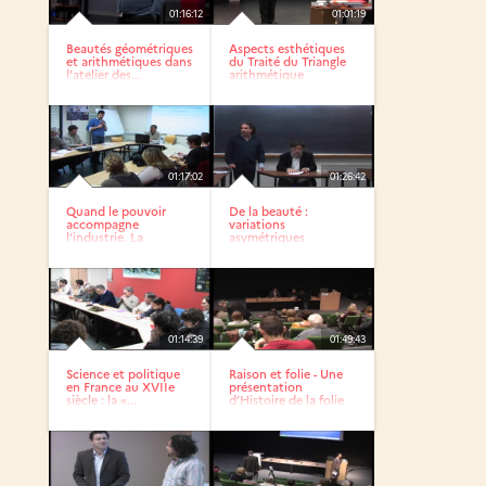
01:16:12
01:01:19
Beautés géométriques
Aspects esthétiques
et arithmétiques dans
du Traité du Triangle
l’atelier des...
arithmétique
01:17:02
01:26:42
Quand le pouvoir
De la beauté :
accompagne
variations
l’industrie. La
asymétriques
première...
01:14:39
01:49:43
Science et politique
Raison et folie - Une
en France au XVIIe
présentation
siècle : la «...
d’Histoire de la folie
de...