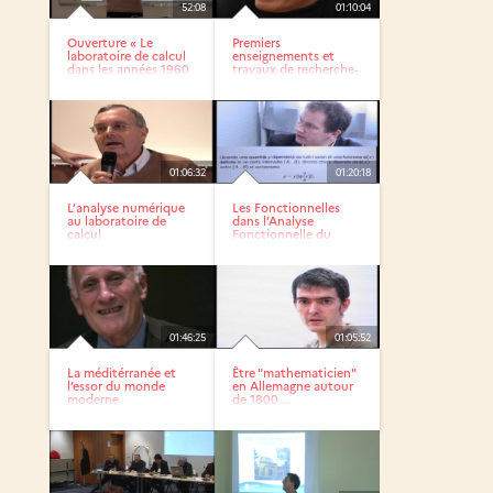
52:08
01:10:04
Ouverture « Le
Premiers
laboratoire de calcul
enseignements et
dans les années 1960
travaux de recherche-
»
développement...
01:06:32
01:20:18
L’analyse numérique
Les Fonctionnelles
au laboratoire de
dans l’Analyse
calcul
Fonctionnelle du
XXème...
01:46:25
01:05:52
La méditérranée et
Être "mathematicien"
l’essor du monde
en Allemagne autour
moderne
de 1800....