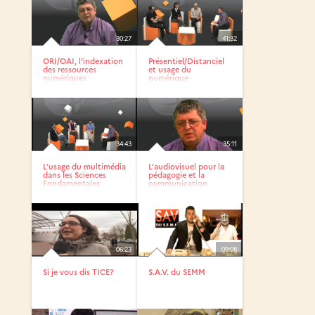
30:27
41:32
ORI/OAI, l’indexation
Présentiel/Distanciel
des ressources
et usage du
numériques
numérique
34:43
35:11
L’usage du multimédia
L’audiovisuel pour la
dans les Sciences
pédagogie et la
Fondamentales
communication
06:23
09:08
Si je vous dis TICE?
S.A.V. du SEMM