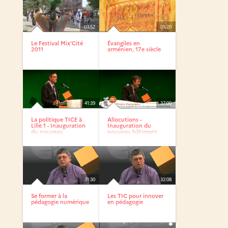
03:52
05:20
Le Festival Mix’Cité
Évangiles en
2011
arménien, 17e siècle
41:39
37:00
La politique TICE à
Allocutions -
Lille 1 - Inauguration
Inauguration du
du nouveau
nouveau bâtiment
bâtiment...
accueillant le...
31:30
32:08
Se former à la
Les TIC pour innover
pédagogie numérique
en pédagogie