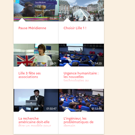
03:34
18:30
Pause Méridienne
Choisir Lille 1 !
02:01
01:54:20
Lille 3 fête ses
Urgence humanitaire :
associations
les nouvelles
technologies au
service du...
01:50:47
01:53:44
La recherche
L’ingénieur, les
américaine doit-elle
problématiques de
être un modèle pour
demain
la...