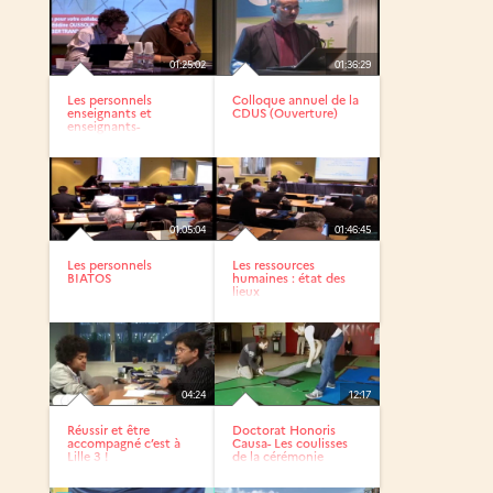
01:25:02
01:36:29
Les personnels
Colloque annuel de la
enseignants et
CDUS (Ouverture)
enseignants-
chercheurs
01:05:04
01:46:45
Les personnels
Les ressources
BIATOS
humaines : état des
lieux
04:24
12:17
Réussir et être
Doctorat Honoris
accompagné c’est à
Causa- Les coulisses
Lille 3 !
de la cérémonie