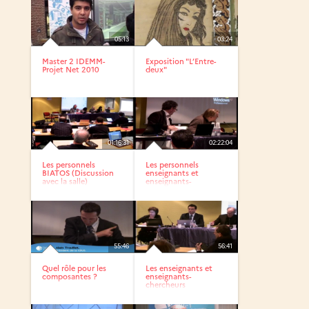
05:13
03:24
Master 2 IDEMM-
Exposition "L’Entre-
Projet Net 2010
deux"
01:16:31
02:22:04
Les personnels
Les personnels
BIATOS (Discussion
enseignants et
avec la salle)
enseignants-
chercheurs...
55:46
56:41
Quel rôle pour les
Les enseignants et
composantes ?
enseignants-
chercheurs
contractuels