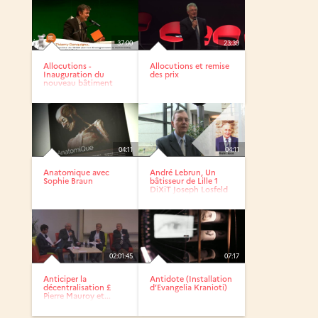
37:00
23:39
Allocutions -
Allocutions et remise
Inauguration du
des prix
nouveau bâtiment
accueillant le...
04:11
04:11
Anatomique avec
André Lebrun, Un
Sophie Braun
bâtisseur de Lille 1
DiXiT Joseph Losfeld
02:01:45
07:17
Anticiper la
Antidote (Installation
décentralisation £
d’Evangelia Kranioti)
Pierre Mauroy et...