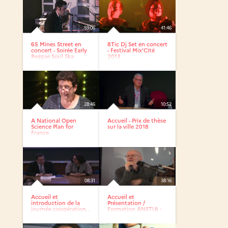
59:06
41:46
65 Mines Street en
8Tic Dj Set en concert
concert - Soirée Early
- Festival Mix’Cité
Reggae Soul Ska
2013
28:46
10:52
A National Open
Accueil - Prix de thèse
Science Plan for
sur la ville 2018
France
08:31
38:16
Accueil et
Accueil et
introduction de la
Présentation /
journée coopération...
Formation ANSTIA :
La baladodiffusion