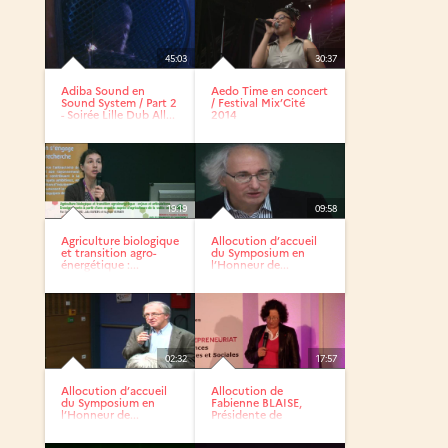
45:03
30:37
Adiba Sound en
Aedo Time en concert
Sound System / Part 2
/ Festival Mix’Cité
- Soirée Lille Dub All...
2014
19:19
09:58
Agriculture biologique
Allocution d’accueil
et transition agro-
du Symposium en
énergétique :...
l’Honneur de...
02:32
17:57
Allocution d’accueil
Allocution de
du Symposium en
Fabienne BLAISE,
l’Honneur de...
Présidente de
l’université Lille 3