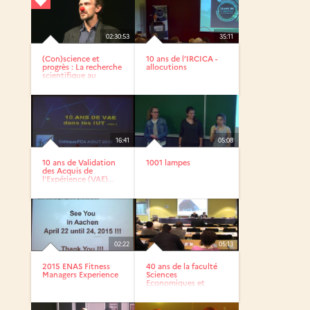
02:30:53
35:11
(Con)science et
10 ans de l’IRCICA -
progrès : La recherche
allocutions
scientifique au
service...
16:41
05:08
10 ans de Validation
1001 lampes
des Acquis de
l’Expérience (VAE)...
02:22
05:13
2015 ENAS Fitness
40 ans de la faculté
Managers Experience
Sciences
Economiques et
sociales de...