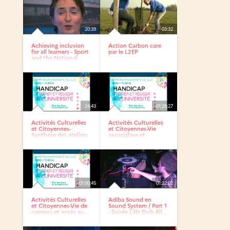
20:39
03:32
Achieving inclusion
Action Carbon care
for all learners - Sport
par le L2EP
and the National...
24:43
01:28:27
Activités Culturelles
Activités Culturelles
et Citoyennes-
et Citoyennes-Vie
Synthèse des ateliers
associative et
en...
projets...
01:00:45
01:22:02
Activités Culturelles
Adiba Sound en
et Citoyennes-Vie de
Sound System / Part 1
campus et accès au...
- Soirée Lille Dub All...