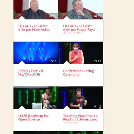
07:55
07:53
LILLIAD - Le Geste
LILLIAD - Le Geste
d’Or par Marc Aubry
d’Or par Pascal Payen-
Appenzeller
35:12
24:43
Jiminy / Festival
Conference Closing
Mix’Cité 2019
Ceremony
12:59
43:32
LIBER Roadmap for
Teaching Machines to
Open Science
Read and Understand
Text Data