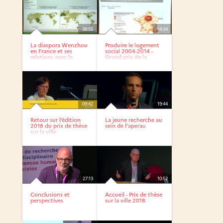
38:55
44:34
La diaspora Wenzhou
Produire le logement
en France et ses
social 2004-2014 -
relations avec la
Grand prix de la
Chine -...
thèse...
09:42
19:44
Retour sur l’édition
La jeune recherche au
2018 du prix de thèse
sein de l’aperau
sur la ville
27:13
10:52
Conclusions et
Accueil - Prix de thèse
perspectives
sur la ville 2018