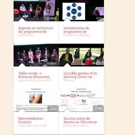
02:09:44
13:11
Exposés et restitution
Introduction du
du programme de
programme de
recherche...
recherche franco-
brésilien «...
01:08:01
01:41:35
Table ronde : «
LILLIAD, genèse d’un
Richesse d’hommes,
learning center en
pauvreté de moyens
France
:...
25:40
31:44
Nanomédecine :
Success story de
livraison
Norine ou l’heureuse
transdermique de
rencontre de la...
médicaments :...