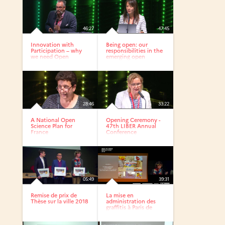
46:27
47:45
Innovation with
Being open: our
Participation – why
responsibilities in the
we need Open
emerging open
Science
science...
28:46
33:22
A National Open
Opening Ceremony -
Science Plan for
47th LIBER Annual
France
Conference
05:49
39:31
Remise de prix de
La mise en
Thèse sur la ville 2018
administration des
graffitis à Paris de
1977 à 2017...