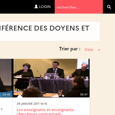
Termes
LOGIN
Va
de
recherche
NFÉRENCE DES DOYENS ET
Trier par :
Date
55:46
56:41
28 JANVIER 2011 10:10
 ?
Les enseignants et enseignants-
chercheurs contractuels