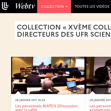
COLLECTION
TOUTES LES VIDÉOS
COLLECTION « XVÈME COL
DIRECTEURS DES UFR SCIEN
01:16:31
28 JANVIER 2011 10:34
28 JANVIER 2011
Les personnels BIATOS (Discussion
Les personn
avec la salle)
enseignants