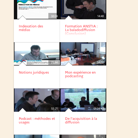
38:04
14:40
Indexation des
Formation ANSTIA :
médias
La baladodiffusion
(Conclusion)
25:44
54:02
Notions juridiques
Mon expérience en
podcasting
55:21
01:24:43
Podcast : méthodes et
De l’acquisition à la
usages
diffusion