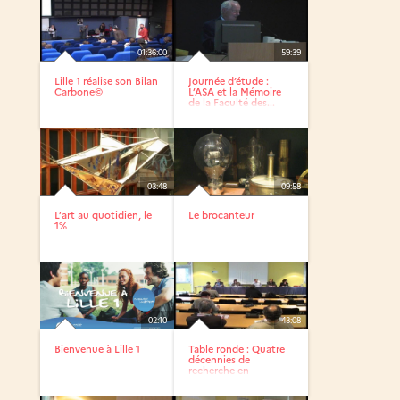
01:36:00
59:39
Lille 1 réalise son Bilan
Journée d’étude :
Carbone©
L’ASA et la Mémoire
de la Faculté des...
03:48
09:58
L’art au quotidien, le
Le brocanteur
1%
02:10
43:08
Bienvenue à Lille 1
Table ronde : Quatre
décennies de
recherche en
sciences...