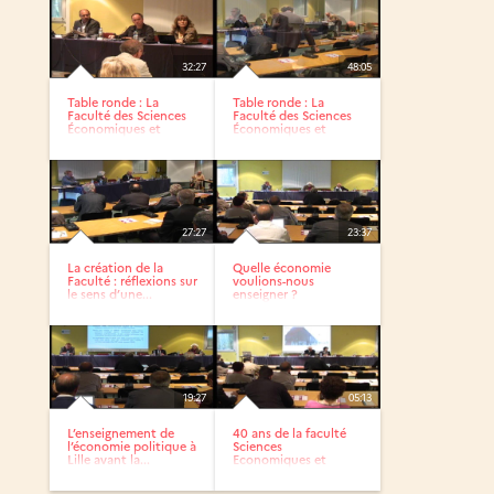
32:27
48:05
Table ronde : La
Table ronde : La
Faculté des Sciences
Faculté des Sciences
Économiques et
Économiques et
Sociales...
Sociales...
27:27
23:37
La création de la
Quelle économie
Faculté : réflexions sur
voulions-nous
le sens d’une...
enseigner ?
19:27
05:13
L’enseignement de
40 ans de la faculté
l’économie politique à
Sciences
Lille avant la...
Economiques et
sociales de...