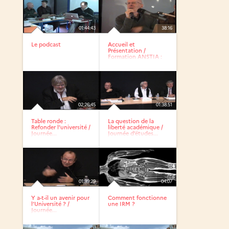
01:44:43
38:16
Le podcast
Accueil et
Présentation /
Formation ANSTIA :
La baladodiffusion
02:26:45
01:38:51
Table ronde :
La question de la
Refonder l’université /
liberté académique /
Journée...
Journée d’études...
01:39:29
04:07
Y a-t-il un avenir pour
Comment fonctionne
l’Université ? /
une IRM ?
Journée...