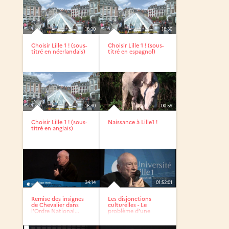
18:30
18:30
Choisir Lille 1 ! (sous-
Choisir Lille 1 ! (sous-
titré en néerlandais)
titré en espagnol)
18:30
00:59
Choisir Lille 1 ! (sous-
Naissance à Lille1 !
titré en anglais)
34:14
01:52:01
Remise des insignes
Les disjonctions
de Chevalier dans
culturelles - Le
l’Ordre National...
problème d’une
culture...