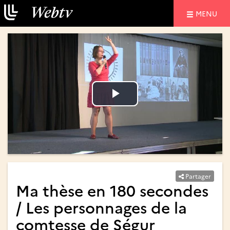
NAVIGATIO
MENU
Lire
Lire
la
la
vidéo
vidéo
Partager
Ma thèse en 180 secondes
/ Les personnages de la
comtesse de Ségur