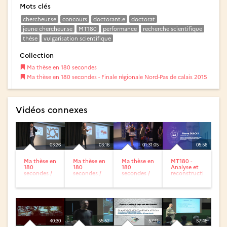
Mots clés
chercheur.se
concours
doctorant.e
doctorat
jeune chercheur.se
MT180
performance
recherche scientifique
thèse
vulgarisation scientifique
Collection
Ma thèse en 180 secondes
Ma thèse en 180 secondes - Finale régionale Nord-Pas de calais 2015
Vidéos connexes
03:26
03:16
01:31:05
05:56
Ma thèse en
Ma thèse en
Ma thèse en
MT180 -
180
180
180
Analyse et
secondes /
secondes /
secondes /
reconstruction
La
Rôle des
Finale
d'un
formation
récepteurs
régionale
écoulement
du
nucléaires...
Hauts-de-
urbain
militantisme
France
pour...
dans...
2020
40:30
55:52
57:11
57:46