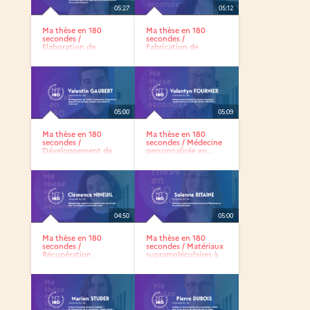
05:27
05:12
Ma thèse en 180
Ma thèse en 180
secondes /
secondes /
Elaboration de
Fabrication de
revêtements nano...
dispositif...
05:00
05:09
Ma thèse en 180
Ma thèse en 180
secondes /
secondes / Médecine
Développement de
personnalisée en...
textiles...
04:50
05:00
Ma thèse en 180
Ma thèse en 180
secondes /
secondes / Matériaux
Récupération
supramoléculaires à
cognitive et...
base...