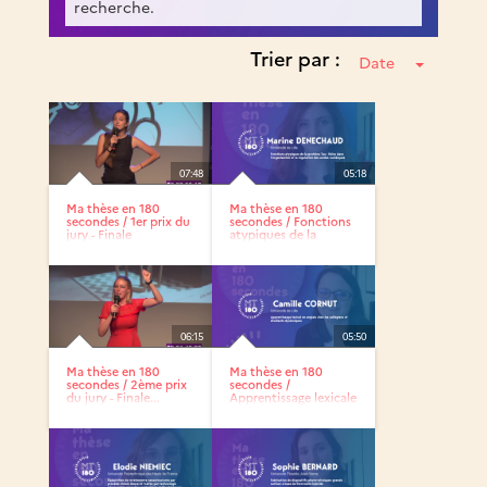
recherche.
Trier par :
Date
07:48
05:18
Ma thèse en 180
Ma thèse en 180
secondes / 1er prix du
secondes / Fonctions
jury - Finale
atypiques de la
régionale...
protéine...
06:15
05:50
Ma thèse en 180
Ma thèse en 180
secondes / 2ème prix
secondes /
du jury - Finale...
Apprentissage lexicale
en anglais...