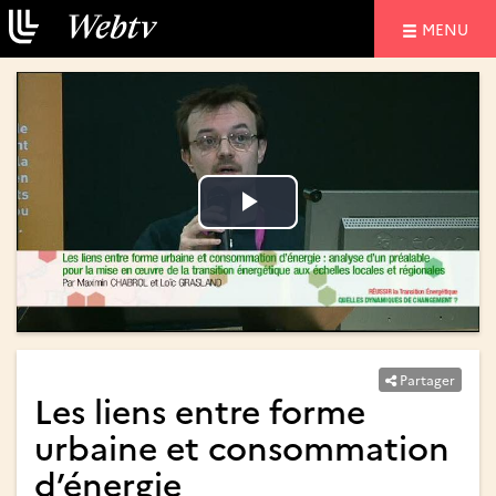
NAVIGATIO
MENU
Lire
Lire
la
la
vidéo
vidéo
Partager
Les liens entre forme
urbaine et consommation
d’énergie