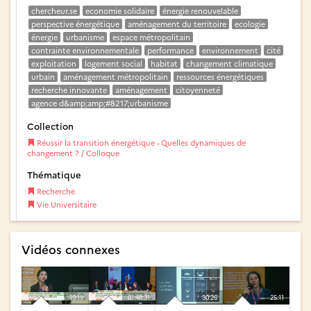
chercheur.se
economie solidaire
énergie renouvelable
perspective énergétique
aménagement du territoire
ecologie
énergie
urbanisme
espace métropolitain
contrainte environnementale
performance
environnement
cité
exploitation
logement social
habitat
changement climatique
urbain
aménagement métropolitain
ressources énergétiques
recherche innovante
aménagement
citoyenneté
agence d&amp;amp;#8217;urbanisme
Collection
Réussir la transition énergétique - Quelles dynamiques de
changement ? / Colloque
Thématique
Recherche
Vie Universitaire
Vidéos connexes
19:19
01:48:31
30:26
25:11