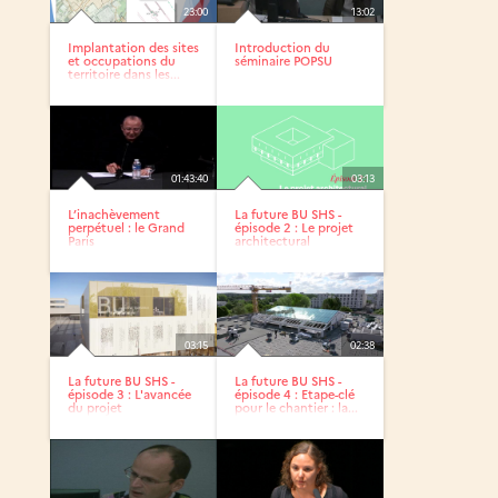
23:00
13:02
Implantation des sites
Introduction du
et occupations du
séminaire POPSU
territoire dans les...
01:43:40
03:13
L’inachèvement
La future BU SHS -
perpétuel : le Grand
épisode 2 : Le projet
Paris
architectural
03:15
02:38
La future BU SHS -
La future BU SHS -
épisode 3 : L'avancée
épisode 4 : Etape-clé
du projet
pour le chantier : la...