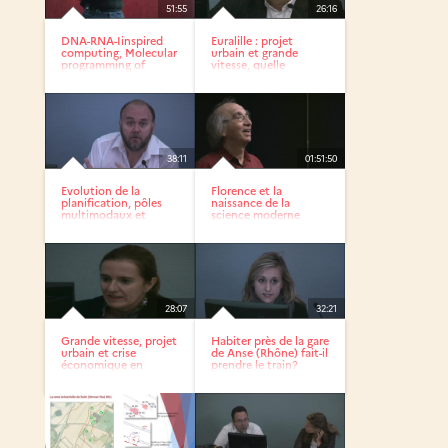
51:55
26:16
DNA-RNA-Iinspired
Euralille : projet
computing, Molecular
urbain et grande
programming of
vitesse, quelle
logic...
intensité...
38:11
01:51:50
Evolution de la
Florence et la
planification, pôles
naissance de la
multimodaux et
science moderne
formes...
28:07
32:21
Grande vitesse, projet
Habiter près de la gare
urbain et crise
de Anse (Rhône) fait-il
économique en
prendre le train?
Espagne :...