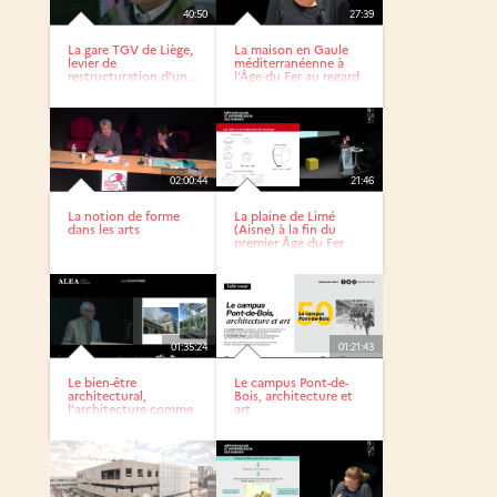
40:50
27:39
La gare TGV de Liège,
La maison en Gaule
levier de
méditerranéenne à
restructuration d’un...
l’Âge du Fer au regard
de...
02:00:44
21:46
La notion de forme
La plaine de Limé
dans les arts
(Aisne) à la fin du
premier Âge du Fer
01:35:24
01:21:43
Le bien-être
Le campus Pont-de-
architectural,
Bois, architecture et
l’architecture comme
art
mode...