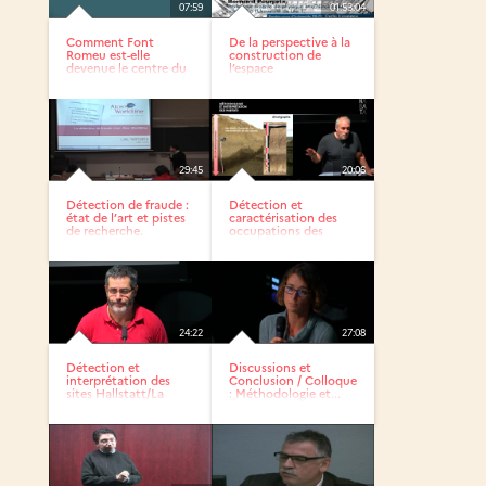
07:59
01:53:04
Comment Font
De la perspective à la
Romeu est-elle
construction de
devenue le centre du
l’espace
monde ?
29:45
20:06
Détection de fraude :
Détection et
état de l’art et pistes
caractérisation des
de recherche.
occupations des
bords de...
24:22
27:08
Détection et
Discussions et
interprétation des
Conclusion / Colloque
sites Hallstatt/La
: Méthodologie et...
Tène...