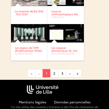
00:59
33:07
Le chantier de BU SHS
Lecture
- Eté 2024
anthropologique des
sédiments
archéologiques où...
43:44
27:45
Les enjeux de l'EPE
Les espaces
(Établissement Public
domestiques du site
Expérimental)
de la Porte Sud du
Béthunois...
«
‹
1
2
3
›
»
Mentions légales
-
Données personnelles
Ce site utilise des cookies / traceurs à des fins de réalisation de