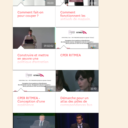
05:03
04:50
Comment fait-on
Comment
pour couper ?
fonctionnent les
antivols de magasin,
les télépéages...
01:02:02
02:41
Construire et mettre
CPER RITMEA
en œuvre une
politique d’entretien
02:41
33:10
CPER RITMEA -
Démarche pour un
Conception d'une
atlas des pôles de
expérience
correspondances bus
d'identification des...
dans...