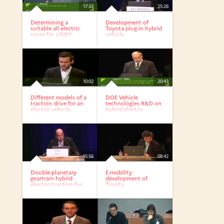
17:33
25:26
Determining a
Development of
suitable all electric
Toyota plug-in hybrid
range for a light
vehicle
Weight...
10:02
20:43
Different models of a
DOE Vehicle
traction drive for an
technologies R&D on
electric vehicle...
hybrid electric
systems
15:56
08:42
Double-planetary
E-mobility
geartrain hybrid
development of
electric traction for
Toyota
civil...