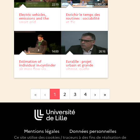
22:19
02:01:20
Electric vehicles,
Enrichir le temps des
emissions and the
routines : sociabilité
smart grid
et Tic
14:00
26:16
Estimation of
Euralille : projet
individual in-cynlinder
urbain et grande
air mass flow via...
vitesse, quelle
intensité...
«
‹
1
2
3
4
›
»
Mentions légales
-
Données personnelles
Ce site utilise des cookies / traceurs à des fins de réalisation de