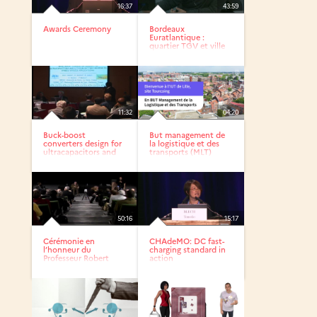
16:37
43:59
Awards Ceremony
Bordeaux
Euratlantique :
quartier TGV et ville
lente
11:32
04:20
Buck-boost
But management de
converters design for
la logistique et des
ultracapacitors and
transports (MLT)
lithium...
50:16
15:17
Cérémonie en
CHAdeMO: DC fast-
l’honneur du
charging standard in
Professeur Robert
action
Gabillard,...