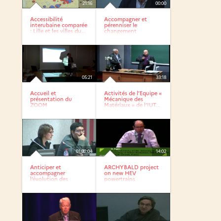
21:16
00:00
Accessibilité
Accompagner et
interubaine comparée
pérenniser le
: Lille et les villes du...
changement
05:21
33:18
Accueil et
Activités de l’Equipe «
présentation du
Mécanique des
ZOOM
Matériaux » de l’IUT...
01:02:04
14:02
Anticiper et
ARCHYBALD project
accompagner
on new HEV
l’évolution des
powertrains
routines