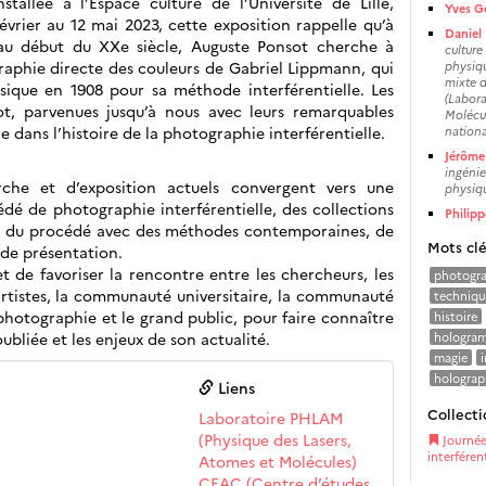
stallée à l’Espace culture de l’Université de Lille,
Yves G
évrier au 12 mai 2023, cette exposition rappelle qu’à
Daniel
e, au début du XXe siècle, Auguste Ponsot cherche à
culture
aphie directe des couleurs de Gabriel Lippmann, qui
physiqu
mixte d
sique en 1908 pour sa méthode interférentielle. Les
(Labora
t, parvenues jusqu’à nous avec leurs remarquables
Molécul
e dans l’histoire de la photographie interférentielle.
nationa
Jérôme
ingénie
he et d’exposition actuels convergent vers une
physiqu
dé de photographie interférentielle, des collections
Philip
ité du procédé avec des méthodes contemporaines, de
Mots cl
de présentation.
t de favoriser la rencontre entre les chercheurs, les
photogra
s artistes, la communauté universitaire, la communauté
techniqu
photographie et le grand public, pour faire connaître
histoire
bliée et les enjeux de son actualité.
hologra
magie
holograp
Liens
Collecti
Laboratoire PHLAM
(Physique des Lasers,
Journée
interférent
Atomes et Molécules)
CEAC (Centre d’études