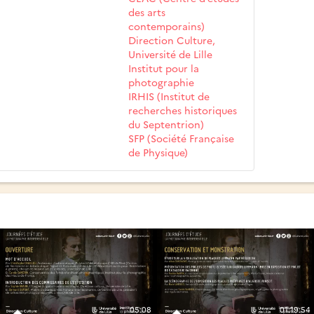
des arts
contemporains)
Direction Culture,
Université de Lille
Institut pour la
photographie
IRHIS (Institut de
recherches historiques
du Septentrion)
SFP (Société Française
de Physique)
05:08
01:19:54