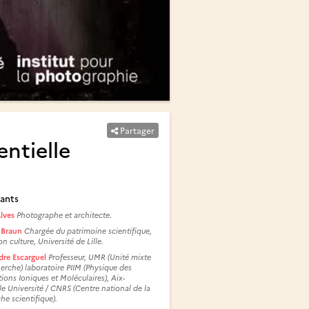
Partager
entielle
ants
Alves
Photographe et architecte.
 Braun
Chargée du patrimoine scientifique,
on culture, Université de Lille.
dre Escarguel
Professeur, UMR (Unité mixte
erche) laboratoire PIIM (Physique des
tions Ioniques et Moléculaires), Aix-
le Université / CNRS (Centre national de la
he scientifique).