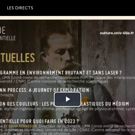
LES DIRECTS
Lire
Lire
la
la
vidéo
vidéo