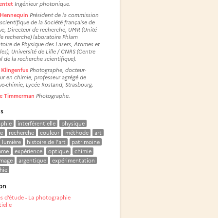
entet
Ingénieur photonique.
 Hennequin
Président de la commission
 scientifique de la Société française de
e, Directeur de recherche, UMR (Unité
e recherche) laboratoire Phlam
toire de Physique des Lasers, Atomes et
es), Université de Lille / CNRS (Centre
l de la recherche scientifique).
 Klingenfus
Photographe, docteur-
ur en chimie, professeur agrégé de
e-chimie, Lycée Rostand, Strasbourg.
pe Timmerman
Photographe.
és
phie
interférentielle
physique
e
recherche
couleur
méthode
art
lumière
histoire de l’art
patrimoine
mme
expérience
optique
chimie
image
argentique
expérimentation
hie
on
s d’étude - La photographie
ielle