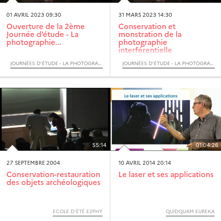
01 AVRIL 2023 09:30
31 MARS 2023 14:30
Ouverture de la 2ème
Conservation et
Journée d’étude - La
monstration de la
photographie...
photographie
interférentielle
JOURNÉES D’ÉTUDE - LA PHOTOGRAPHIE INTERFÉRENTIELLE
JOURNÉES D’ÉTUDE - LA PHOTOGRAPHIE INTERFÉRENTIELLE
55:14
01:04:26
27 SEPTEMBRE 2004
10 AVRIL 2014 20:14
Conservation-restauration
Le laser et ses applications
des objets archéologiques
ECOLE D’ÉTÉ E2PHY
QUIDQUAM EUREKA