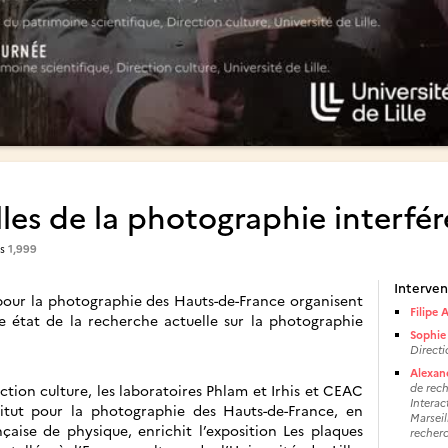
les de la photographie interfér
es
1,999
Interven
ut pour la photographie des Hauts-de-France organisent
Filipe 
e état de la recherche actuelle sur la photographie
Sophie
Directi
Alexan
ction culture, les laboratoires Phlam et Irhis et CEAC
de rech
Interac
nstitut pour la photographie des Hauts-de-France, en
Marseil
nçaise de physique, enrichit l’exposition Les plaques
recherc