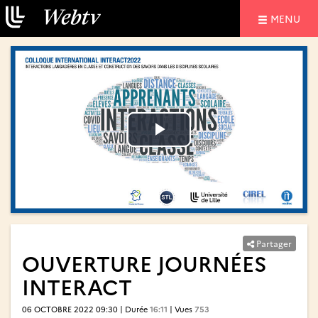
NAVIGATIO
MENU
Lire
Lire
la
la
vidéo
vidéo
Partager
OUVERTURE JOURNÉES
INTERACT
06 OCTOBRE 2022 09:30 | Durée
16:11
| Vues
753