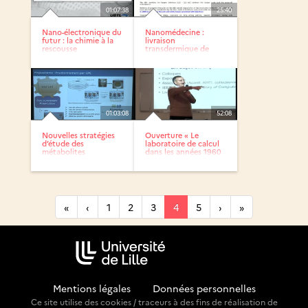
01:07:38
25:40
Nano-électronique du
Nanomédecine :
futur : la chimie à la
livraison
rescousse
transdermique de
médicaments :...
01:03:08
52:08
Nouvelles stratégies
Ouverture « Le
d’étude des
laboratoire de calcul
métabolites
dans les années 1960
secondaires - cas...
»
«
‹
1
2
3
4
5
›
»
Mentions légales
-
Données personnelles
Ce site utilise des cookies / traceurs à des fins de réalisation de