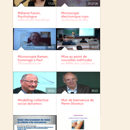
17:23
01:27:26
Mélanie Facon,
Microscope
Psychologue
électronique cryo-
spécialisée Handicap,
analytique du Bio
Master...
Imaging Center...
30:52
32:33
Microscopie Raman,
Mise au point de
hommage à Paul
nouvelles méthodes
Dhamelincourt
en RMN des solides et
leur...
58:50
20:22
Modelling collective
Mot de bienvenue de
social dynamics
Pierre Glorieux