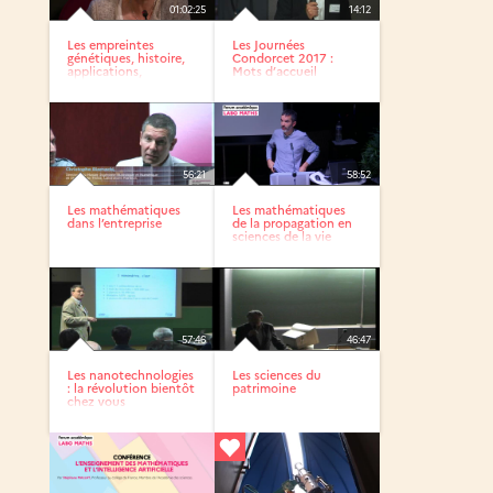
01:02:25
14:12
Les empreintes
Les Journées
génétiques, histoire,
Condorcet 2017 :
applications,
Mots d’accueil
techniques
56:21
58:52
Les mathématiques
Les mathématiques
dans l’entreprise
de la propagation en
sciences de la vie
57:46
46:47
Les nanotechnologies
Les sciences du
: la révolution bientôt
patrimoine
chez vous