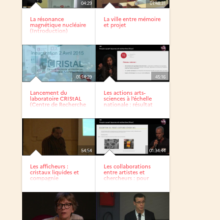
04:29
01:48:31
La résonance
La ville entre mémoire
magnétique nucléaire
et projet
(Introduction)
01:14:29
45:16
Lancement du
Les actions arts-
laboratoire CRIStAL
sciences à l’échelle
(Centre de Recherche
nationale : résultat
en...
de...
54:54
01:34:44
Les afficheurs :
Les collaborations
cristaux liquides et
entre artistes et
compagnie
chercheurs : pour
quelles...