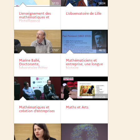
51:13
08:04
L’enseignement des
L’observatoire de Lille
mathématiques et
l’intelligence
artificielle
17:07
46:12
Marine Ballé,
Mathématiciens et
Doctorante,
entreprise, une longue
laboratoire Psitec
histoire
42:09
01:02:26
Mathématiques et
Maths et Arts
création d’entreprises