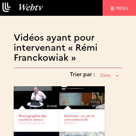
NAVIGATIO
MENU
Vidéos ayant pour
intervenant « Rémi
Franckowiak »
Trier par :
Date
01:43:08
01:54:30
Photographie des
Alchimie : un art et
couleurs versus
une science de
photographie en
Moldus
couleur