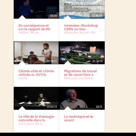
56:58
02:46:56
En conséquence et
Interview–Workshop
sur le rapport de Mr
CERN on line -
Hellot, Mr le...
Aleandro Nisati: On
Higgs’...
01:38:21
01:36:14
Chimie utile et chimie
Migrations de travail
utilisée au XVIIIe
et de savoir-faire à
siècle
l’époque moderne
01:02:13
59:31
Le rôle de la théologie
La technique et le
naturelle dans la
vivant
naissance de la...