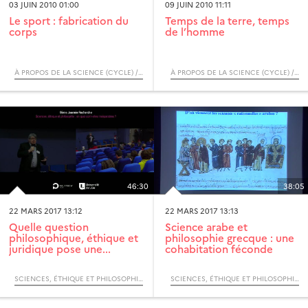
03 JUIN 2010 01:00
09 JUIN 2010 11:11
Le sport : fabrication du
Temps de la terre, temps
corps
de l’homme
À PROPOS DE LA SCIENCE (CYCLE) / RENDEZ-VOUS D’ARCHIMÈDE
À PROPOS DE LA SCIENCE (CYCLE) / RENDEZ-VOUS D’ARCHIMÈDE
46:30
38:05
22 MARS 2017 13:12
22 MARS 2017 13:13
Quelle question
Science arabe et
philosophique, éthique et
philosophie grecque : une
juridique pose une...
cohabitation féconde
SCIENCES, ÉTHIQUE ET PHILOSOPHIE : EN QUOI SONT-ELLES INSÉPARABLES ? / 9ÈME JOURNÉE RECHERCHE POLYTECH’LILLE
SCIENCES, ÉTHIQUE ET PHILOSOPHIE : EN QUOI SONT-ELLES INSÉPARABLES ? / 9ÈME JOURNÉE RECHERCHE POLYTECH’LILLE