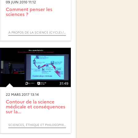
09 JUIN 2010 11:12
Comment penser les
sciences ?
À PROPOS DE LA SCIENCE (CYCLE) / RENDEZ-VOUS D’ARCHIMÈDE
31:49
22 MARS 2017 13:14
Contour de la science
médicale et conséquences
sur la...
SCIENCES, ÉTHIQUE ET PHILOSOPHIE : EN QUOI SONT-ELLES INSÉPARABLES ? / 9ÈME JOURNÉE RECHERCHE POLYTECH’LILLE