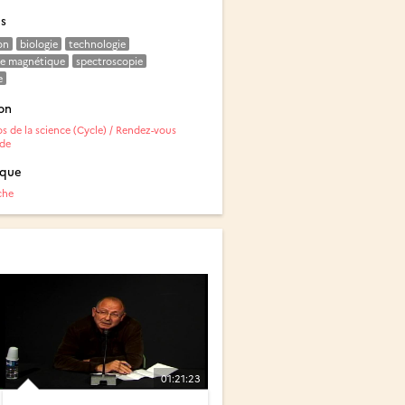
és
on
biologie
technologie
e magnétique
spectroscopie
e
on
s de la science (Cycle) / Rendez-vous
de
ique
che
01:21:23