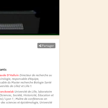
Partager
ants
laude D’Halluin
Directeur de recherche au
irologie, responsable d’équipe,
sable du Master recherche Biologie Santé
ersités de Lille2 et Lille 1.
ranckowiak
Université de Lille, laboratoire
Sciences, Société, Historicité, Éducation et
es) / Lyon 1 ; Maître de conférences en
e des sciences et épistémologie, Université