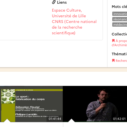
Liens
Mots cl
Espace Culture,
innovati
Université de Lille
résonanc
CNRS (Centre national
médecin
de la recherche
scientifique)
Collecti
À propo
d’Archimè
Thémat
Recher
01:41:44
01:42:01