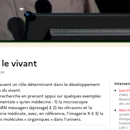
le vivant
334
Interven
jouent un rôle déterminant dans le développement
s du vivant.
Jean-C
CNRS, v
a recherche en prenant appui sur quelques exemples
Respon
mentale » qu’en médecine : 1) la microscopie
des univ
RN messagers (épissage) £ 2) les ultrasons et la
Rémi F
ie médicale, avec, en référence, l’imagerie X £ 3) la
S2HEP (
s molécules « organiques » dans l’univers.
Pratiqu
histoir
Lille 1.