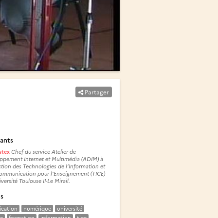
Partager
ants
stex
Chef du service Atelier de
ppement Internet et Multimédia (ADIM) à
ction des Technologies de l’Information et
Communication pour l’Enseignement (TICE)
iversité Toulouse II-Le Mirail.
és
cation
numérique
université
e
formation
information
tice