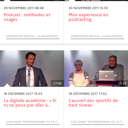
29 NOVEMBRE 2011 08:48
30 NOVEMBRE 2011 15:35
Podcast : méthodes et
Mon expérience en
usages
podcasting
FORMATION ANSTIA : LA BALADODIFFUSION
FORMATION ANSTIA : LA BALADODIFFUSION
27:06
13:37
18 DÉCEMBRE 2017 15:53
18 DÉCEMBRE 2017 17:52
La digitale académie : « Si
L’accueil des sportifs de
tu ne peux pas aller à...
haut niveau
COLLOQUE INTERNATIONAL DE LA FIED 2017 - L’ENSEIGNEMENT À DISTANCE, UN LEVIER POUR LA TRANSFORMATION PÉDAGOGIQUE ?
COLLOQUE INTERNATIONAL DE LA FIED 2017 - L’ENSEIGNEMENT À DISTANCE, UN LEVIER POUR LA TRANSFORMATION PÉDAGOGIQUE ?