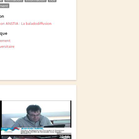
ement
on
on ANSTIA : La baladodiffusion
ique
nement
ersitaire
25:44