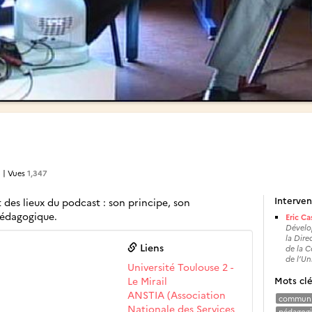
3
| Vues
1,347
Interven
 des lieux du podcast : son principe, son
pédagogique.
Eric Ca
Dévelo
la Dire
Liens
de la 
de l’Un
Université Toulouse 2 -
Le Mirail
Mots cl
ANSTIA (Association
communi
Nationale des Services
pédagogi