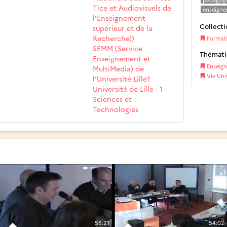
Tice et Audiovisuels de
enseign
l’Enseignement
Collecti
supérieur et de la
Recherche))
Formati
SEMM (Service
Thémat
Enseignement et
Enseig
MultiMedia) de
Vie Univ
l’Université Lille1
Université de Lille - 1 -
Sciences et
Technologies
55:21
54:02