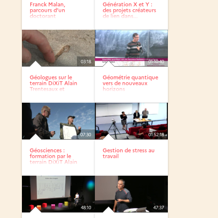
Franck Malan,
Génération X et Y :
parcours d’un
des projets créateurs
doctorant
de lien dans...
03:18
01:10:40
Géologues sur le
Géométrie quantique
terrain DiXiT Alain
vers de nouveaux
Trentesaux et
horizons
Nicolas...
mathématiques
07:30
01:52:18
Géosciences :
Gestion de stress au
formation par le
travail
terrain DiXiT Alain
Trentesaux...
48:10
47:37