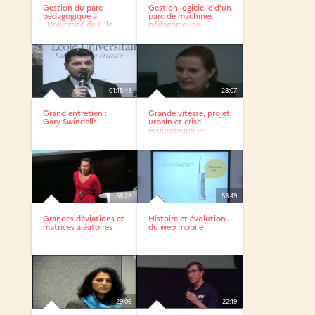
Gestion du parc
Gestion logicielle d’un
pédagogique à
parc de machines
l’Université de Lille
pédagogiques...
(sciences...
01:15:43
28:07
Grand entretien :
Grande vitesse, projet
Gary Swindells
urbain et crise
économique en
Espagne :...
58:23
53:49
Grandes déviations et
Histoire et évolution
matrices aléatoires
du web mobile
29:06
22:19