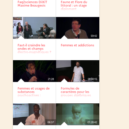
Faq2sciences DiXiT
Faune et Flore du
Maxime Beaugeois
littoral : un stage
diplomant
01:41:10
59:42
Faut-il craindre les
Femmes et addictions
ondes et champs
électro-magnétiques ?
21:28
01:00:15
Femmes et usages de
Formules de
substances
caractères pour les
psychoactives :
groupes algébriques
approche...
réductifs...
06:37
01:28:42