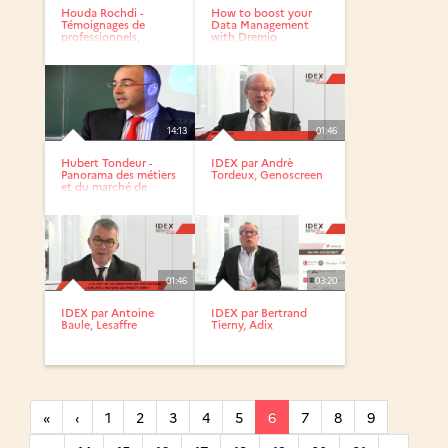
Houda Rochdi -
How to boost your
Témoignages de
Data Management
professionnels,
with Dremio
diplômés de Lille 1
14:13
01:46
Hubert Tondeur -
IDEX par Andrè
Panorama des métiers
Tordeux, Genoscreen
et du marché de
l’emploi
01:46
03:20
IDEX par Antoine
IDEX par Bertrand
Baule, Lesaffre
Tierny, Adix
«
‹
1
2
3
4
5
6
7
8
9