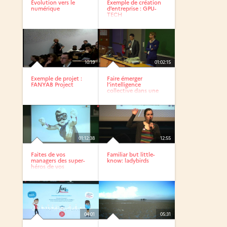
Évolution vers le
Exemple de création
numérique
d’entreprise : GPU-
TECH
10:19
01:02:15
Exemple de projet :
Faire émerger
FANYAB Project
l’intelligence
collective dans une
salle de...
01:12:38
12:55
Faites de vos
Familiar but little-
managers des super-
know: ladybirds
héros de vos
stratégies sociales
04:01
05:31