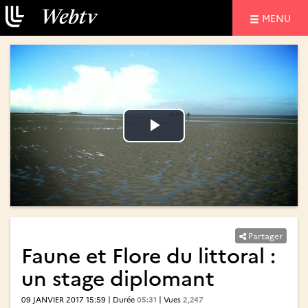
NAVIGATIO
MENU
Lire
Lire
la
la
vidéo
vidéo
Partager
Faune et Flore du littoral :
un stage diplomant
09 JANVIER 2017 15:59 | Durée
05:31
| Vues
2,247