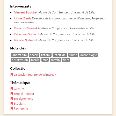
Intervenants
Vincent Bouchet
Maitre de Conférences, Université de Lille.
Lionel Denis
Directeur de la station marine de Wimereux, Professeur
des universités.
François Gevaert
Maitre de Conférences, Université de Lille.
Fabienne Goulard
Maitre de Conférences, Université de Lille.
Nicolas Spilmont
Maitre de Conférences, Université de Lille.
Mots clés
laboratoire
océan
littoral
intertidal
faune
océanologie
observation
marée
mer
terrain
flore
Collection
La station marine de Wimereux
Thématique
Culture
Emploi - Métier
Enseignement
Etudiant
Recherche