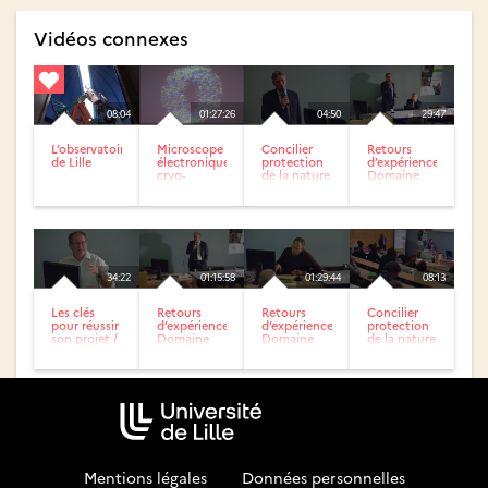
Vidéos connexes
08:04
01:27:26
04:50
29:47
L’observatoire
Microscope
Concilier
Retours
de Lille
électronique
protection
d’expériences,
cryo-
de la nature
Domaine
analytique
et projets
infrastructures
du Bio
d’aménagements
routières /...
Imaging
/...
Center...
34:22
01:15:58
01:29:44
08:13
Les clés
Retours
Retours
Concilier
pour réussir
d’expériences,
d’expériences,
protection
son projet /
Domaine
Domaine
de la nature
Journée
du
aménagement
et projets
technique
développement
du territoire
d’aménagements
CEREMA
économique
et...
/...
/...
Mentions légales
-
Données personnelles